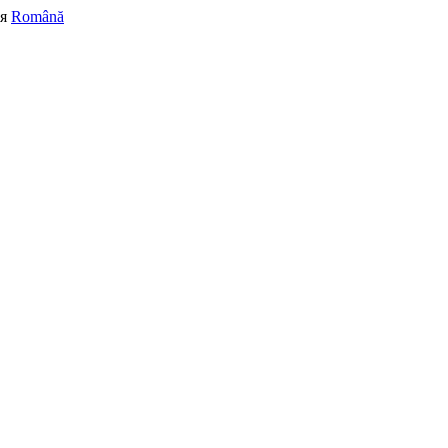
я
Română