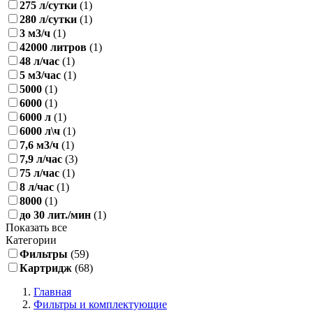
275 л/сутки
(1)
280 л/сутки
(1)
3 м3​/ч
(1)
42000 литров
(1)
48 л/час
(1)
5 м3/час
(1)
5000
(1)
6000
(1)
6000 л
(1)
6000 л\ч
(1)
7,6 м3​/ч
(1)
7,9 л/час
(3)
75 л/час
(1)
8 л/час
(1)
8000
(1)
до 30 лит./мин
(1)
Показать все
Категории
Фильтры
(59)
Картридж
(68)
Главная
Фильтры и комплектующие