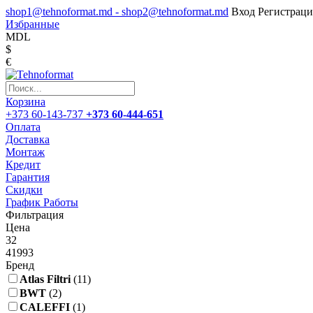
shop1@tehnoformat.md - shop2@tehnoformat.md
Вход
Регистраци
Избранные
MDL
$
€
Корзина
+373 60-143-737
+373 60-444-651
Оплата
Доставка
Монтаж
Кредит
Гарантия
Скидки
График Работы
Фильтрация
Цена
32
41993
Бренд
Atlas Filtri
(11)
BWT
(2)
CALEFFI
(1)