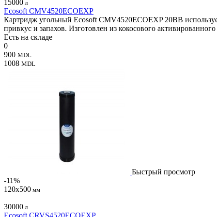
15000
л
Ecosoft CMV4520ECOEXP
Картридж угольный Ecosoft CMV4520ECOEXP 20BB используется
привкус и запахов. Изготовлен из кокосового активированного
Есть на складе
0
900
MDL
1008
MDL
Быстрый просмотр
-11%
120х500
мм
30000
л
Ecosoft CRVS4520ECOEXP