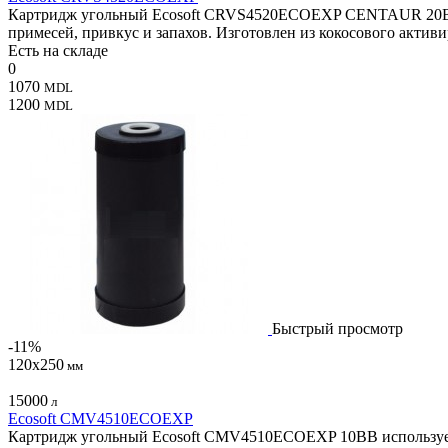
Картридж угольный Ecosoft CRVS4520ECOEXP CENTAUR 20BB ис
примесей, привкус и запахов. Изготовлен из кокосового актив
Есть на складе
0
1070
MDL
1200
MDL
Быстрый просмотр
-11%
120х250
мм
15000
л
Ecosoft CMV4510ECOEXP
Картридж угольный Ecosoft CMV4510ECOEXP 10BB используется