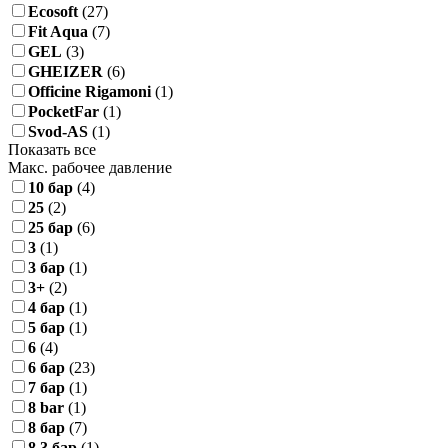
Ecosoft
(27)
Fit Aqua
(7)
GEL
(3)
GHEIZER
(6)
Officine Rigamoni
(1)
PocketFar
(1)
Svod-AS
(1)
Показать все
Макс. рабочее давление
10 бар
(4)
25
(2)
25 бар
(6)
3
(1)
3 бар
(1)
3+
(2)
4 бар
(1)
5 бар
(1)
6
(4)
6 бар
(23)
7 бар
(1)
8 bar
(1)
8 бар
(7)
8,3 бар
(1)