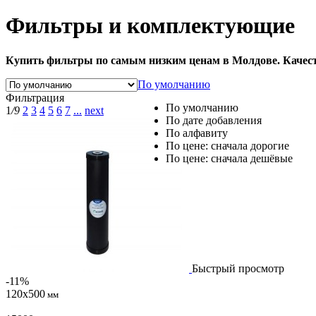
Фильтры и комплектующие
​Купить фильтры по самым низким ценам в Молдове. Каче
По умолчанию
Фильтрация
По умолчанию
1
/9
2
3
4
5
6
7
...
next
По дате добавления
По алфавиту
По цене: сначала дорогие
По цене: сначала дешёвые
Быстрый просмотр
-11%
120х500
мм