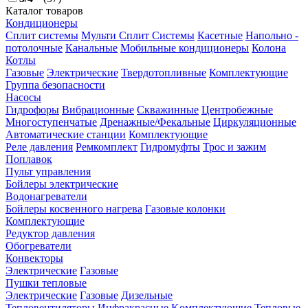
Каталог товаров
Кондиционеры
Сплит системы
Мульти Сплит Системы
Касетные
Напольно -
потолочные
Канальные
Мобильные кондиционеры
Колона
Котлы
Газовые
Электрические
Твердотопливные
Комплектующие
Группа безопасности
Насосы
Гидрофоры
Вибрационные
Скважинные
Центробежные
Многоступенчатые
Дренажные/Фекальные
Циркуляционные
Автоматические станции
Комплектующие
Реле давления
Ремкомплект
Гидромуфты
Трос и зажим
Поплавок
Пульт управления
Бойлеры электрические
Водонагреватели
Бойлеры косвенного нагрева
Газовые колонки
Комплектующие
Редуктор давления
Обогреватели
Конвекторы
Электрические
Газовые
Пушки тепловые
Электрические
Газовые
Дизельные
Тепловентиляторы
Инфракрасные
Kомплектующие
Тепловые