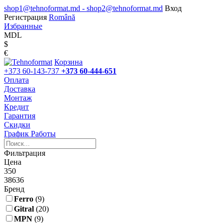
shop1@tehnoformat.md - shop2@tehnoformat.md
Вход
Регистрация
Română
Избранные
MDL
$
€
Корзина
+373 60-143-737
+373 60-444-651
Оплата
Доставка
Монтаж
Кредит
Гарантия
Скидки
График Работы
Фильтрация
Цена
350
38636
Бренд
Ferro
(9)
Gitral
(20)
MPN
(9)