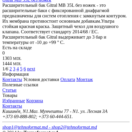
Расширительный бак Gitral MB 35L без ножек - это
расширительные баки с фиксированной диафрагмой
предназначены для систем отопления с замкнутым контуром.
Их мембрана противостоит основным добавкам.Ультра
стойкая красная краска. Защитный чехол для воздушного
клапана. Соответствует стандарту 2014/68 / ЕС.
Расширительный бак Gitral выдерживает до 3 бар и
температуры от -10 до +99 ° C.
Есть на складе
0
1303
MDL
1444
MDL
1
/6
2
3
4
5
6
next
Информация
Контакты
Условия доставки
Оплата
Монтаж
Полезные ссылки
Статьи
Товары
Избранные
Корзина
Контакты
Кишинёв, N1.Маг. Мунчешты 77 - N1. ул. Лесная 3А
+373 69-888-802; +373 60-444-651.
shop1@tehnoformat.md - shop2@tehnoformat.md