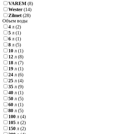
VAREM
(8)
Wester
(14)
Zilmet
(28)
Объем воды
4
л
(2)
5
л
(1)
6
л
(1)
8
л
(5)
10
л
(1)
12
л
(8)
18
л
(7)
19
л
(1)
24
л
(6)
25
л
(4)
35
л
(9)
40
л
(1)
50
л
(5)
60
л
(1)
80
л
(5)
100
л
(4)
105
л
(2)
150
л
(2)