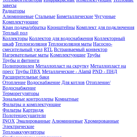
завесы
Радиаторы
Алюминиевые
Стальные
Биметаллические
Чугунные
Kомплектующие
Кран подача/обратка
Кронштейны
Комплект для подключения
Теплый пол
Коллекторы
Коллектор для водоснабжения
Коллекторный
шкаф
Теплоизоляция
Теплоизоляция маты
Насосно-
смесительный узел
RTL
Встраиваемый конвектор
Нагревательные маты
Kомплектующие
Трубы
Трубы и фитинги
Полипропилен
Металлопласт на скрутку
Металлопласт на
пресс
Трубы ПВХ
Металлические - Alamă
PND - ПНД
Расширительные баки
Отопление
Водоснабжение
Для котлов
Отопление/
Водоснабжение
Терморегуляторы
Зональные контроллеры
Комнатные
Фильтры и комплектующие
Фильтры
Картридж
Полотенцесушители
INOX
Эмалированные
Алюминиевые
Хромированные
Электрические
Теплоаккумуляторы