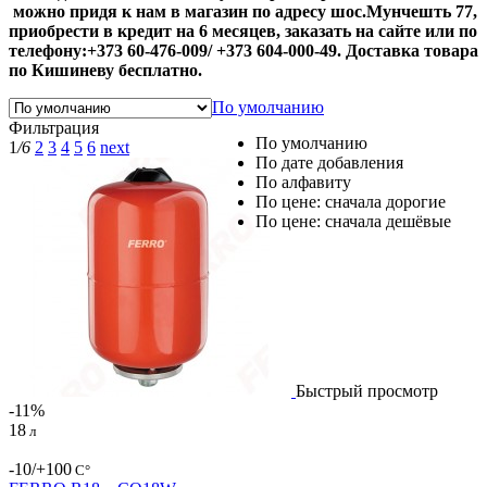
можно придя к нам в магазин по адресу шос.Мунчешть 77,
приобрести в кредит на 6 месяцев, заказать на сайте или по
телефону:+373 60-476-009/ +373 604-000-49. Доставка товара
по Кишиневу бесплатно.
По умолчанию
Фильтрация
По умолчанию
1
/6
2
3
4
5
6
next
По дате добавления
По алфавиту
По цене: сначала дорогие
По цене: сначала дешёвые
Быстрый просмотр
-11%
18
л
-10/+100
С°