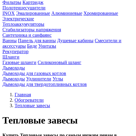
Фильтры
Картридж
Полотенцесушители
INOX
Эмалированные
Алюминиевые
Хромированные
Электрические
Теплоаккумуляторы
Стабилизаторы напряжения
Сантехника и санфаянс
Ванны
Панель для ванны
Душевые кабины
Смесители и
аксессуары
Биде
Унитазы
Рекуператор
Шланги
Газовые шланги
Силиконовый шланг
Дымоходы
Дымоходы для газовых котлов
Дымоходы
Удлинители
Углы
Дымоходы для твердотопливных котлов
Главная
Обогреватели
Тепловые завесы
Тепловые завесы
Купить Тепловые завесы по самым низким ценам в