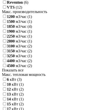
Reventon
(6)
VTS
(12)
Макс. производительность
1200
м3/час
(1)
1500
м3/час
(1)
1850
м3/час
(4)
1900
м3/час
(1)
2250
м3/час
(1)
2800
м3/час
(1)
3100
м3/час
(2)
3150
м3/час
(2)
3250
м3/час
(1)
4400
м3/час
(2)
4500
м3/час
(2)
Показать все
Макс. тепловая мощность
6
кВт
(3)
10
кВт
(1)
12
кВт
(2)
13
кВт
(2)
14
кВт
(1)
15
кВт
(2)
17
кВт
(1)