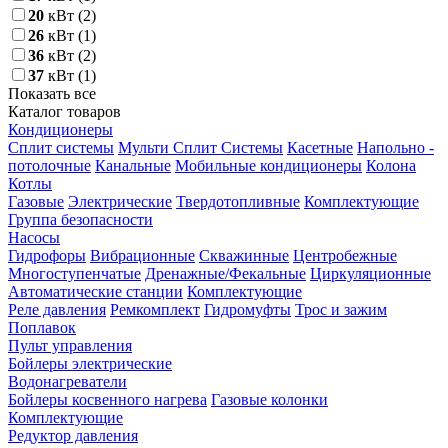
20
кВт
(2)
26
кВт
(1)
36
кВт
(2)
37
кВт
(1)
Показать все
Каталог товаров
Кондиционеры
Сплит системы
Мульти Сплит Системы
Касетные
Напольно -
потолочные
Канальные
Мобильные кондиционеры
Колона
Котлы
Газовые
Электрические
Твердотопливные
Комплектующие
Группа безопасности
Насосы
Гидрофоры
Вибрационные
Скважинные
Центробежные
Многоступенчатые
Дренажные/Фекальные
Циркуляционные
Автоматические станции
Комплектующие
Реле давления
Ремкомплект
Гидромуфты
Трос и зажим
Поплавок
Пульт управления
Бойлеры электрические
Водонагреватели
Бойлеры косвенного нагрева
Газовые колонки
Комплектующие
Редуктор давления