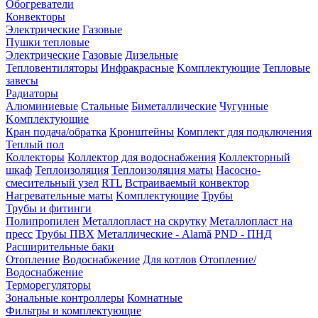
Обогреватели
Конвекторы
Электрические
Газовые
Пушки тепловые
Электрические
Газовые
Дизельные
Тепловентиляторы
Инфракрасные
Kомплектующие
Тепловые
завесы
Радиаторы
Алюминиевые
Стальные
Биметаллические
Чугунные
Kомплектующие
Кран подача/обратка
Кронштейны
Комплект для подключения
Теплый пол
Коллекторы
Коллектор для водоснабжения
Коллекторный
шкаф
Теплоизоляция
Теплоизоляция маты
Насосно-
смесительный узел
RTL
Встраиваемый конвектор
Нагревательные маты
Kомплектующие
Трубы
Трубы и фитинги
Полипропилен
Металлопласт на скрутку
Металлопласт на
пресс
Трубы ПВХ
Металлические - Alamă
PND - ПНД
Расширительные баки
Отопление
Водоснабжение
Для котлов
Отопление/
Водоснабжение
Терморегуляторы
Зональные контроллеры
Комнатные
Фильтры и комплектующие