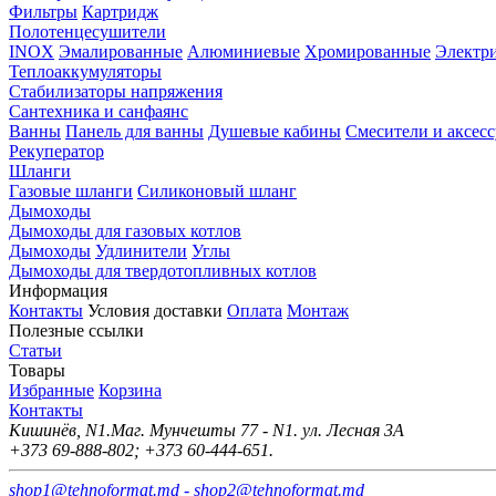
Фильтры
Картридж
Полотенцесушители
INOX
Эмалированные
Алюминиевые
Хромированные
Электр
Теплоаккумуляторы
Стабилизаторы напряжения
Сантехника и санфаянс
Ванны
Панель для ванны
Душевые кабины
Смесители и аксес
Рекуператор
Шланги
Газовые шланги
Силиконовый шланг
Дымоходы
Дымоходы для газовых котлов
Дымоходы
Удлинители
Углы
Дымоходы для твердотопливных котлов
Информация
Контакты
Условия доставки
Оплата
Монтаж
Полезные ссылки
Статьи
Товары
Избранные
Корзина
Контакты
Кишинёв, N1.Маг. Мунчешты 77 - N1. ул. Лесная 3А
+373 69-888-802; +373 60-444-651.
shop1@tehnoformat.md - shop2@tehnoformat.md