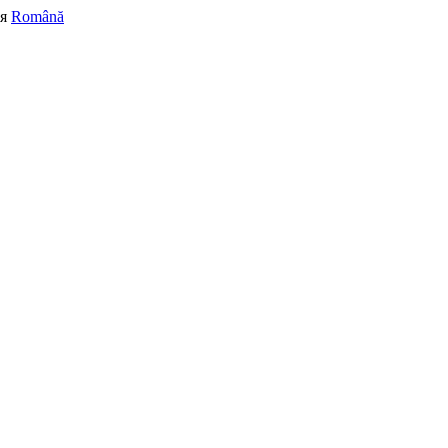
я
Română