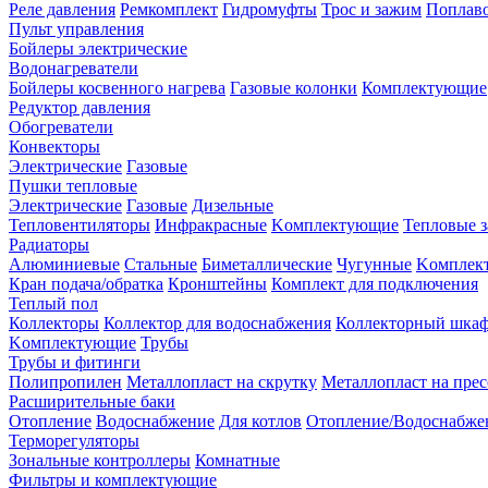
Реле давления
Ремкомплект
Гидромуфты
Трос и зажим
Поплав
Пульт управления
Бойлеры электрические
Водонагреватели
Бойлеры косвенного нагрева
Газовые колонки
Комплектующие
Редуктор давления
Обогреватели
Конвекторы
Электрические
Газовые
Пушки тепловые
Электрические
Газовые
Дизельные
Тепловентиляторы
Инфракрасные
Kомплектующие
Тепловые з
Радиаторы
Алюминиевые
Стальные
Биметаллические
Чугунные
Kомплек
Кран подача/обратка
Кронштейны
Комплект для подключения
Теплый пол
Коллекторы
Коллектор для водоснабжения
Коллекторный шка
Kомплектующие
Трубы
Трубы и фитинги
Полипропилен
Металлопласт на скрутку
Металлопласт на прес
Расширительные баки
Отопление
Водоснабжение
Для котлов
Отопление/Водоснабже
Терморегуляторы
Зональные контроллеры
Комнатные
Фильтры и комплектующие