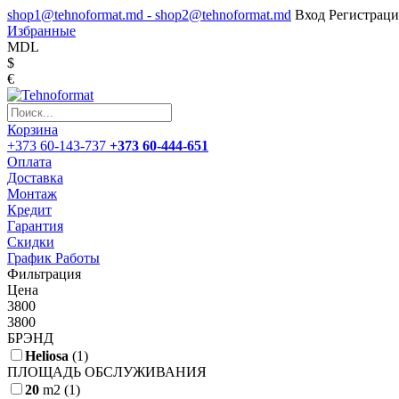
shop1@tehnoformat.md - shop2@tehnoformat.md
Вход
Регистраци
Избранные
MDL
$
€
Корзина
+373 60-143-737
+373 60-444-651
Оплата
Доставка
Монтаж
Кредит
Гарантия
Скидки
График Работы
Фильтрация
Цена
3800
3800
БРЭНД
Heliosa
(1)
ПЛОЩАДЬ ОБСЛУЖИВАНИЯ
20
m2
(1)