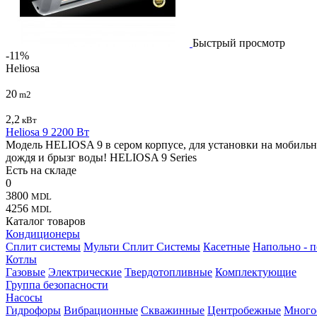
Быстрый просмотр
-11%
Heliosa
20
m2
2,2
кВт
Heliosa 9 2200 Вт
Модель HELIOSA 9 в сером корпусе, для установки на мобильну
дождя и брызг воды! HELIOSA 9 Series
Есть на складе
0
3800
MDL
4256
MDL
Каталог товаров
Кондиционеры
Сплит системы
Мульти Сплит Системы
Касетные
Напольно - 
Котлы
Газовые
Электрические
Твердотопливные
Комплектующие
Группа безопасности
Насосы
Гидрофоры
Вибрационные
Скважинные
Центробежные
Много