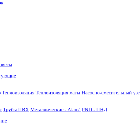
ок
авесы
тующие
ф
Теплоизоляция
Теплоизоляция маты
Насосно-смесительный узе
с
Трубы ПВХ
Металлические - Alamă
PND - ПНД
ние