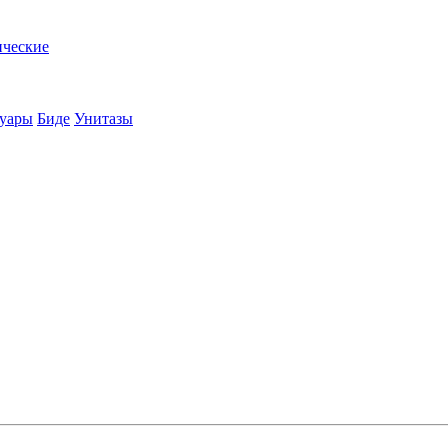
ические
суары
Биде
Унитазы