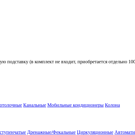
ю подставку (в комплект не входит, приобретается отдельно 100
потолочные
Канальные
Мобильные кондиционеры
Колона
ступенчатые
Дренажные/Фекальные
Циркуляционные
Автомати