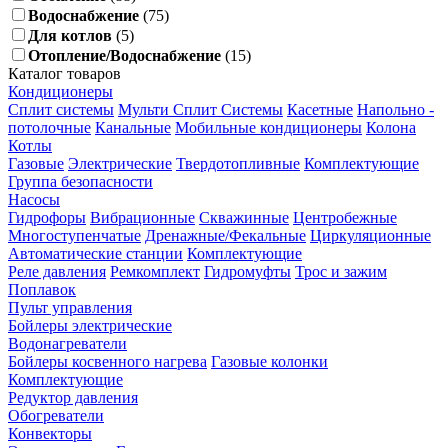
Водоснабжение
(75)
Для котлов
(5)
Отопление/Водоснабжение
(15)
Каталог товаров
Кондиционеры
Сплит системы
Мульти Сплит Системы
Касетные
Напольно -
потолочные
Канальные
Мобильные кондиционеры
Колона
Котлы
Газовые
Электрические
Твердотопливные
Комплектующие
Группа безопасности
Насосы
Гидрофоры
Вибрационные
Скважинные
Центробежные
Многоступенчатые
Дренажные/Фекальные
Циркуляционные
Автоматические станции
Комплектующие
Реле давления
Ремкомплект
Гидромуфты
Трос и зажим
Поплавок
Пульт управления
Бойлеры электрические
Водонагреватели
Бойлеры косвенного нагрева
Газовые колонки
Комплектующие
Редуктор давления
Обогреватели
Конвекторы