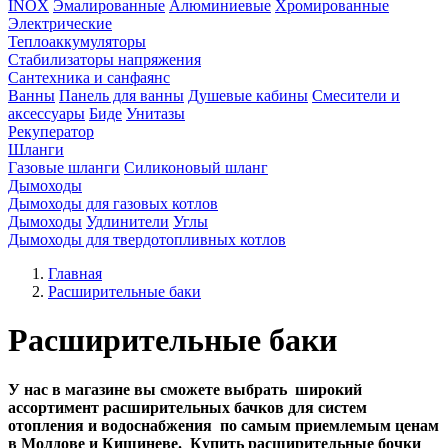
INOX
Эмалированные
Алюминиевые
Хромированные
Электрические
Теплоаккумуляторы
Стабилизаторы напряжения
Сантехника и санфаянс
Ванны
Панель для ванны
Душевые кабины
Смесители и
аксессуары
Биде
Унитазы
Рекуператор
Шланги
Газовые шланги
Силиконовый шланг
Дымоходы
Дымоходы для газовых котлов
Дымоходы
Удлинители
Углы
Дымоходы для твердотопливных котлов
Главная
Расширительные баки
Расширительные баки
У нас в магазине вы сможете выбрать широкий
ассортимент расширительных бачков для систем
отопления и водоснабжения по самым приемлемым ценам
в Молдове и Кишиневе. Купить расширительные бочки