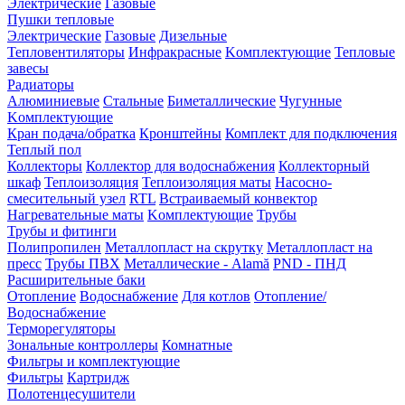
Электрические
Газовые
Пушки тепловые
Электрические
Газовые
Дизельные
Тепловентиляторы
Инфракрасные
Kомплектующие
Тепловые
завесы
Радиаторы
Алюминиевые
Стальные
Биметаллические
Чугунные
Kомплектующие
Кран подача/обратка
Кронштейны
Комплект для подключения
Теплый пол
Коллекторы
Коллектор для водоснабжения
Коллекторный
шкаф
Теплоизоляция
Теплоизоляция маты
Насосно-
смесительный узел
RTL
Встраиваемый конвектор
Нагревательные маты
Kомплектующие
Трубы
Трубы и фитинги
Полипропилен
Металлопласт на скрутку
Металлопласт на
пресс
Трубы ПВХ
Металлические - Alamă
PND - ПНД
Расширительные баки
Отопление
Водоснабжение
Для котлов
Отопление/
Водоснабжение
Терморегуляторы
Зональные контроллеры
Комнатные
Фильтры и комплектующие
Фильтры
Картридж
Полотенцесушители