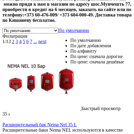
можно придя к нам в магазин по адресу шос.Мунчешть 77,
приобрести в кредит на 6 месяцев, заказать на сайте или по
телефону:+373 60-476-009/ +373 604-000-49. Доставка товара
по Кишиневу бесплатно.
По умолчанию
Фильтрация
По умолчанию
1
/13
2
3
4
5
6
7
...
next
По дате добавления
По алфавиту
По цене: сначала дорогие
По цене: сначала дешёвые
Быстрый просмотр
35
л
Расширительный бак Nema Nel 35 L
Расширительные баки Nema NEL используются в качестве