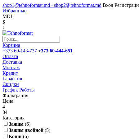
shop1@tehnoformat.md - shop2@tehnoformat.md
Вход
Регистраци
Избранные
MDL
$
€
Корзина
+373 60-143-737
+373 60-444-651
Оплата
Доставка
Монтаж
Кредит
Гарантия
Скидки
График Работы
Фильтрация
Цена
4
84
Категория
Зажим
(6)
Зажим двойной
(5)
Ковш
(6)