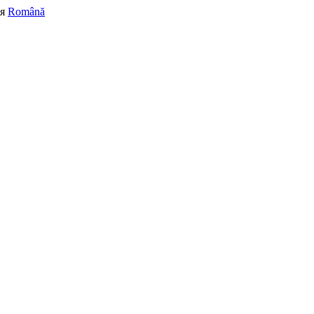
я
Română