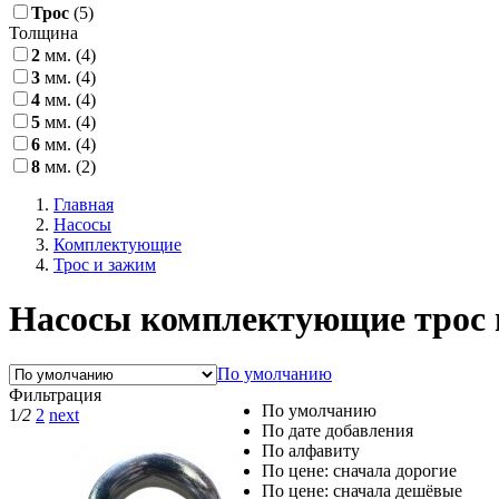
Трос
(5)
Толщина
2
мм.
(4)
3
мм.
(4)
4
мм.
(4)
5
мм.
(4)
6
мм.
(4)
8
мм.
(2)
Главная
Насосы
Комплектующие
Трос и зажим
Насосы комплектующие трос 
По умолчанию
Фильтрация
По умолчанию
1
/2
2
next
По дате добавления
По алфавиту
По цене: сначала дорогие
По цене: сначала дешёвые