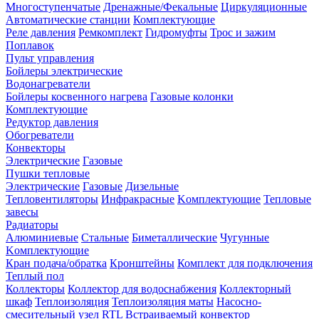
Многоступенчатые
Дренажные/Фекальные
Циркуляционные
Автоматические станции
Комплектующие
Реле давления
Ремкомплект
Гидромуфты
Трос и зажим
Поплавок
Пульт управления
Бойлеры электрические
Водонагреватели
Бойлеры косвенного нагрева
Газовые колонки
Комплектующие
Редуктор давления
Обогреватели
Конвекторы
Электрические
Газовые
Пушки тепловые
Электрические
Газовые
Дизельные
Тепловентиляторы
Инфракрасные
Kомплектующие
Тепловые
завесы
Радиаторы
Алюминиевые
Стальные
Биметаллические
Чугунные
Kомплектующие
Кран подача/обратка
Кронштейны
Комплект для подключения
Теплый пол
Коллекторы
Коллектор для водоснабжения
Коллекторный
шкаф
Теплоизоляция
Теплоизоляция маты
Насосно-
смесительный узел
RTL
Встраиваемый конвектор