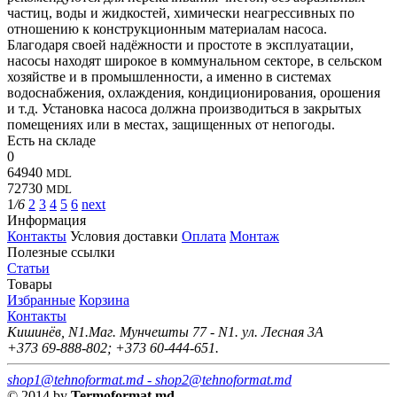
частиц, воды и жидкостей, химически неагрессивных по
отношению к конструкционным материалам насоса.
Благодаря своей надёжности и простоте в эксплуатации,
насосы находят широкое в коммунальном секторе, в сельском
хозяйстве и в промышленности, а именно в системах
водоснабжения, охлаждения, кондиционирования, орошения
и т.д. Установка насоса должна производиться в закрытых
помещениях или в местах, защищенных от непогоды.
Есть на складе
0
64940
MDL
72730
MDL
1
/6
2
3
4
5
6
next
Информация
Контакты
Условия доставки
Оплата
Монтаж
Полезные ссылки
Статьи
Товары
Избранные
Корзина
Контакты
Кишинёв, N1.Маг. Мунчешты 77 - N1. ул. Лесная 3А
+373 69-888-802; +373 60-444-651.
shop1@tehnoformat.md - shop2@tehnoformat.md
©
2014
by
Termoformat.md