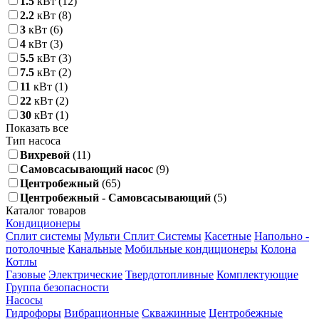
1.5
кВт
(12)
2.2
кВт
(8)
3
кВт
(6)
4
кВт
(3)
5.5
кВт
(3)
7.5
кВт
(2)
11
кВт
(1)
22
кВт
(2)
30
кВт
(1)
Показать все
Тип насоса
Вихревой
(11)
Самовсасывающий насос
(9)
Центробежный
(65)
Центробежный - Самовсасывающий
(5)
Каталог товаров
Кондиционеры
Сплит системы
Мульти Сплит Системы
Касетные
Напольно -
потолочные
Канальные
Мобильные кондиционеры
Колона
Котлы
Газовые
Электрические
Твердотопливные
Комплектующие
Группа безопасности
Насосы
Гидрофоры
Вибрационные
Скважинные
Центробежные