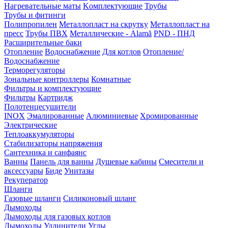
Нагревательные маты
Kомплектующие
Трубы
Трубы и фитинги
Полипропилен
Металлопласт на скрутку
Металлопласт на
пресс
Трубы ПВХ
Металлические - Alamă
PND - ПНД
Расширительные баки
Отопление
Водоснабжение
Для котлов
Отопление/
Водоснабжение
Терморегуляторы
Зональные контроллеры
Комнатные
Фильтры и комплектующие
Фильтры
Картридж
Полотенцесушители
INOX
Эмалированные
Алюминиевые
Хромированные
Электрические
Теплоаккумуляторы
Стабилизаторы напряжения
Сантехника и санфаянс
Ванны
Панель для ванны
Душевые кабины
Смесители и
аксессуары
Биде
Унитазы
Рекуператор
Шланги
Газовые шланги
Силиконовый шланг
Дымоходы
Дымоходы для газовых котлов
Дымоходы
Удлинители
Углы