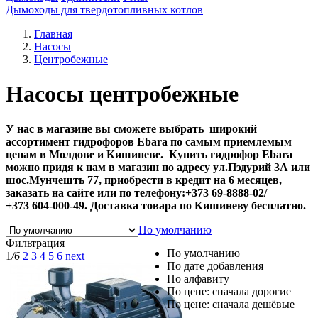
Дымоходы для твердотопливных котлов
Главная
Насосы
Центробежные
Насосы центробежные
У нас в магазине вы сможете выбрать широкий
ассортимент гидрофоров Ebara по самым приемлемым
ценам в Молдове и Кишиневе. Купить гидрофор Ebara
можно придя к нам в магазин по адресу ул.Пэдурий 3А или
шос.Мунчешть 77, приобрести в кредит на 6 месяцев,
заказать на сайте или по телефону:+373 69-8888-02/
+373 604-000-49. Доставка товара по Кишиневу бесплатно.
По умолчанию
Фильтрация
По умолчанию
1
/6
2
3
4
5
6
next
По дате добавления
По алфавиту
По цене: сначала дорогие
По цене: сначала дешёвые