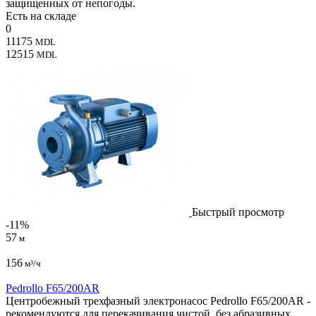
защищенных от непогоды.
Есть на складе
0
11175
MDL
12515
MDL
Быстрый просмотр
-11%
57
м
156
м³/ч
Pedrollo F65/200AR
Центробежный трехфазный электронасос Pedrollo F65/200AR -
рекомендуются для перекачивания чистой, без абразивных