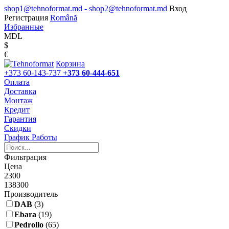
shop1@tehnoformat.md - shop2@tehnoformat.md
Вход
Регистрация
Română
Избранные
MDL
$
€
Корзина
+373 60-143-737
+373 60-444-651
Оплата
Доставка
Монтаж
Кредит
Гарантия
Скидки
График Работы
Фильтрация
Цена
2300
138300
Производитель
DAB
(3)
Ebara
(19)
Pedrollo
(65)