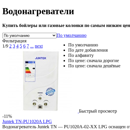
Водонагреватели
Купить бойлеры или газовые колонки по самым низким цен
По умолчанию
Фильтрация
По умолчанию
1
/9
2
3
4
5
6
7
...
next
По дате добавления
По алфавиту
По цене: сначала дорогие
По цене: сначала дешёвые
Быстрый просмотр
-11%
Juntek TN-PU1020A LPG
Водонагреватель Juntek TN — PU1020A-02-XX LPG оснащен отк