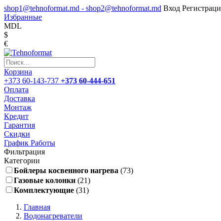
shop1@tehnoformat.md - shop2@tehnoformat.md
Вход
Регистраци
Избранные
MDL
$
€
Корзина
+373 60-143-737
+373 60-444-651
Оплата
Доставка
Монтаж
Кредит
Гарантия
Скидки
График Работы
Фильтрация
Категории
Бойлеры косвенного нагрева
(73)
Газовые колонки
(21)
Комплектующие
(31)
Главная
Водонагреватели