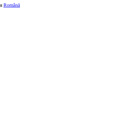
я
Română