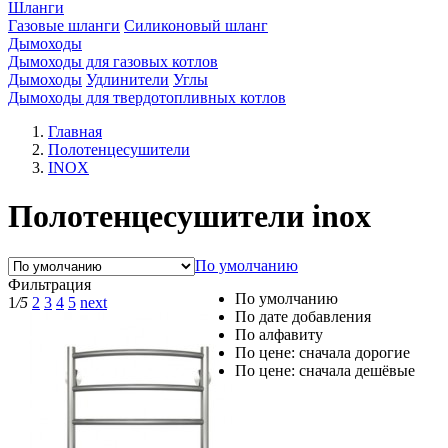
Шланги
Газовые шланги
Силиконовый шланг
Дымоходы
Дымоходы для газовых котлов
Дымоходы
Удлинители
Углы
Дымоходы для твердотопливных котлов
Главная
Полотенцесушители
INOX
Полотенцесушители inox
По умолчанию
Фильтрация
По умолчанию
1
/5
2
3
4
5
next
По дате добавления
По алфавиту
По цене: сначала дорогие
По цене: сначала дешёвые