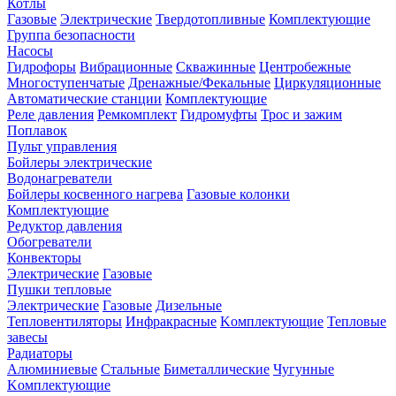
Котлы
Газовые
Электрические
Твердотопливные
Комплектующие
Группа безопасности
Насосы
Гидрофоры
Вибрационные
Скважинные
Центробежные
Многоступенчатые
Дренажные/Фекальные
Циркуляционные
Автоматические станции
Комплектующие
Реле давления
Ремкомплект
Гидромуфты
Трос и зажим
Поплавок
Пульт управления
Бойлеры электрические
Водонагреватели
Бойлеры косвенного нагрева
Газовые колонки
Комплектующие
Редуктор давления
Обогреватели
Конвекторы
Электрические
Газовые
Пушки тепловые
Электрические
Газовые
Дизельные
Тепловентиляторы
Инфракрасные
Kомплектующие
Тепловые
завесы
Радиаторы
Алюминиевые
Стальные
Биметаллические
Чугунные
Kомплектующие