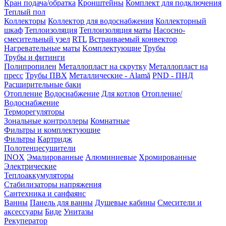
Кран подача/обратка
Кронштейны
Комплект для подключения
Теплый пол
Коллекторы
Коллектор для водоснабжения
Коллекторный
шкаф
Теплоизоляция
Теплоизоляция маты
Насосно-
смесительный узел
RTL
Встраиваемый конвектор
Нагревательные маты
Kомплектующие
Трубы
Трубы и фитинги
Полипропилен
Металлопласт на скрутку
Металлопласт на
пресс
Трубы ПВХ
Металлические - Alamă
PND - ПНД
Расширительные баки
Отопление
Водоснабжение
Для котлов
Отопление/
Водоснабжение
Терморегуляторы
Зональные контроллеры
Комнатные
Фильтры и комплектующие
Фильтры
Картридж
Полотенцесушители
INOX
Эмалированные
Алюминиевые
Хромированные
Электрические
Теплоаккумуляторы
Стабилизаторы напряжения
Сантехника и санфаянс
Ванны
Панель для ванны
Душевые кабины
Смесители и
аксессуары
Биде
Унитазы
Рекуператор