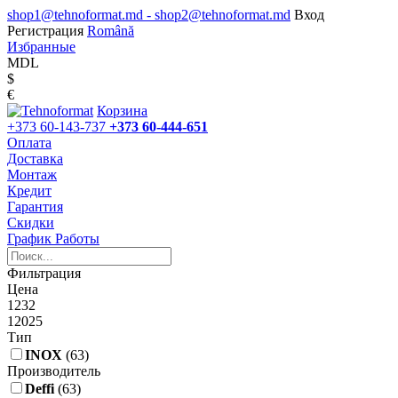
shop1@tehnoformat.md - shop2@tehnoformat.md
Вход
Регистрация
Română
Избранные
MDL
$
€
Корзина
+373 60-143-737
+373 60-444-651
Оплата
Доставка
Монтаж
Кредит
Гарантия
Скидки
График Работы
Фильтрация
Цена
1232
12025
Тип
INOX
(63)
Производитель
Deffi
(63)