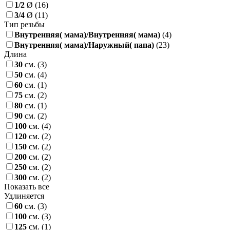
1/2
Ø
(16)
3/4
Ø
(11)
Тип резьбы
Внутренняя( мама)/Внутренняя( мама)
(4)
Внутренняя( мама)/Наружный( папа)
(23)
Длина
30
см.
(3)
50
см.
(4)
60
см.
(1)
75
см.
(2)
80
см.
(1)
90
см.
(2)
100
см.
(4)
120
см.
(2)
150
см.
(2)
200
см.
(2)
250
см.
(2)
300
см.
(2)
Показать все
Удлиняется
60
см.
(3)
100
см.
(3)
125
см.
(1)