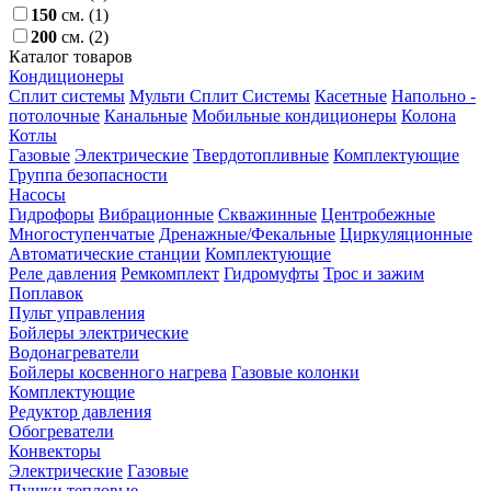
150
см.
(1)
200
см.
(2)
Каталог товаров
Кондиционеры
Сплит системы
Мульти Сплит Системы
Касетные
Напольно -
потолочные
Канальные
Мобильные кондиционеры
Колона
Котлы
Газовые
Электрические
Твердотопливные
Комплектующие
Группа безопасности
Насосы
Гидрофоры
Вибрационные
Скважинные
Центробежные
Многоступенчатые
Дренажные/Фекальные
Циркуляционные
Автоматические станции
Комплектующие
Реле давления
Ремкомплект
Гидромуфты
Трос и зажим
Поплавок
Пульт управления
Бойлеры электрические
Водонагреватели
Бойлеры косвенного нагрева
Газовые колонки
Комплектующие
Редуктор давления
Обогреватели
Конвекторы
Электрические
Газовые
Пушки тепловые