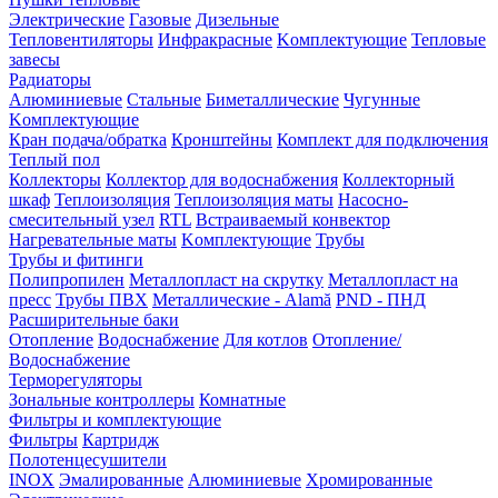
Электрические
Газовые
Дизельные
Тепловентиляторы
Инфракрасные
Kомплектующие
Тепловые
завесы
Радиаторы
Алюминиевые
Стальные
Биметаллические
Чугунные
Kомплектующие
Кран подача/обратка
Кронштейны
Комплект для подключения
Теплый пол
Коллекторы
Коллектор для водоснабжения
Коллекторный
шкаф
Теплоизоляция
Теплоизоляция маты
Насосно-
смесительный узел
RTL
Встраиваемый конвектор
Нагревательные маты
Kомплектующие
Трубы
Трубы и фитинги
Полипропилен
Металлопласт на скрутку
Металлопласт на
пресс
Трубы ПВХ
Металлические - Alamă
PND - ПНД
Расширительные баки
Отопление
Водоснабжение
Для котлов
Отопление/
Водоснабжение
Терморегуляторы
Зональные контроллеры
Комнатные
Фильтры и комплектующие
Фильтры
Картридж
Полотенцесушители
INOX
Эмалированные
Алюминиевые
Хромированные