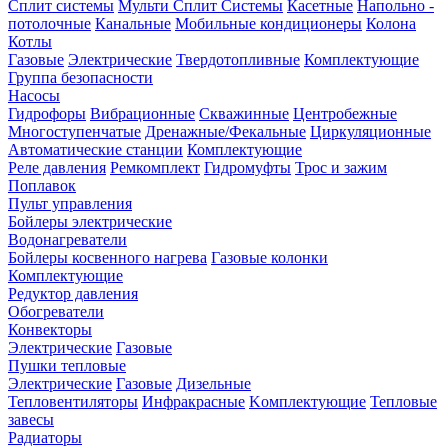
Сплит системы
Мульти Сплит Системы
Касетные
Напольно -
потолочные
Канальные
Мобильные кондиционеры
Колона
Котлы
Газовые
Электрические
Твердотопливные
Комплектующие
Группа безопасности
Насосы
Гидрофоры
Вибрационные
Скважинные
Центробежные
Многоступенчатые
Дренажные/Фекальные
Циркуляционные
Автоматические станции
Комплектующие
Реле давления
Ремкомплект
Гидромуфты
Трос и зажим
Поплавок
Пульт управления
Бойлеры электрические
Водонагреватели
Бойлеры косвенного нагрева
Газовые колонки
Комплектующие
Редуктор давления
Обогреватели
Конвекторы
Электрические
Газовые
Пушки тепловые
Электрические
Газовые
Дизельные
Тепловентиляторы
Инфракрасные
Kомплектующие
Тепловые
завесы
Радиаторы