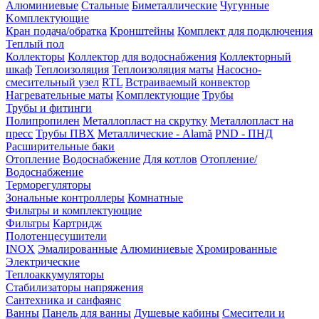
Алюминиевые
Стальные
Биметаллические
Чугунные
Kомплектующие
Кран подача/обратка
Кронштейны
Комплект для подключения
Теплый пол
Коллекторы
Коллектор для водоснабжения
Коллекторный
шкаф
Теплоизоляция
Теплоизоляция маты
Насосно-
смесительный узел
RTL
Встраиваемый конвектор
Нагревательные маты
Kомплектующие
Трубы
Трубы и фитинги
Полипропилен
Металлопласт на скрутку
Металлопласт на
пресс
Трубы ПВХ
Металлические - Alamă
PND - ПНД
Расширительные баки
Отопление
Водоснабжение
Для котлов
Отопление/
Водоснабжение
Терморегуляторы
Зональные контроллеры
Комнатные
Фильтры и комплектующие
Фильтры
Картридж
Полотенцесушители
INOX
Эмалированные
Алюминиевые
Хромированные
Электрические
Теплоаккумуляторы
Стабилизаторы напряжения
Сантехника и санфаянс
Ванны
Панель для ванны
Душевые кабины
Смесители и