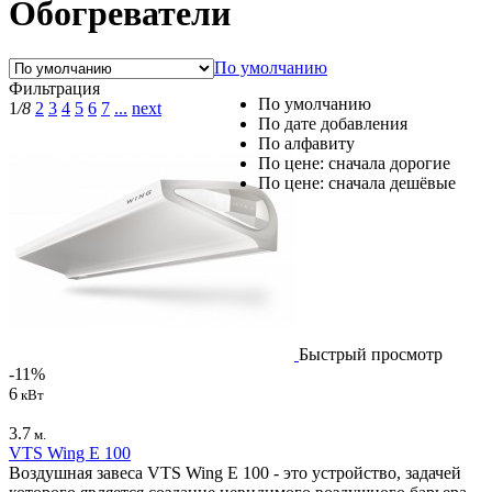
Обогреватели
По умолчанию
Фильтрация
По умолчанию
1
/8
2
3
4
5
6
7
...
next
По дате добавления
По алфавиту
По цене: сначала дорогие
По цене: сначала дешёвые
Быстрый просмотр
-11%
6
кВт
3.7
м.
VTS Wing E 100
Воздушная завеса VTS Wing E 100 - это устройство, задачей