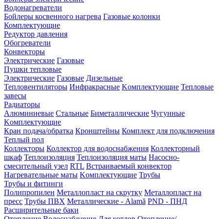
Водонагреватели
Бойлеры косвенного нагрева
Газовые колонки
Комплектующие
Редуктор давления
Обогреватели
Конвекторы
Электрические
Газовые
Пушки тепловые
Электрические
Газовые
Дизельные
Тепловентиляторы
Инфракрасные
Kомплектующие
Тепловые
завесы
Радиаторы
Алюминиевые
Стальные
Биметаллические
Чугунные
Kомплектующие
Кран подача/обратка
Кронштейны
Комплект для подключения
Теплый пол
Коллекторы
Коллектор для водоснабжения
Коллекторный
шкаф
Теплоизоляция
Теплоизоляция маты
Насосно-
смесительный узел
RTL
Встраиваемый конвектор
Нагревательные маты
Kомплектующие
Трубы
Трубы и фитинги
Полипропилен
Металлопласт на скрутку
Металлопласт на
пресс
Трубы ПВХ
Металлические - Alamă
PND - ПНД
Расширительные баки
Отопление
Водоснабжение
Для котлов
Отопление/