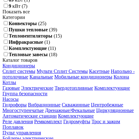
9
кВт
(7)
Показать все
Категории
Конвекторы
(25)
Пушки тепловые
(39)
Тепловентиляторы
(15)
Инфракрасные
(1)
Kомплектующие
(11)
Тепловые завесы
(18)
Каталог товаров
Кондиционеры
Сплит системы
Мульти Сплит Системы
Касетные
Напольно -
потолочные
Канальные
Мобильные кондиционеры
Колона
Котлы
Газовые
Электрические
Твердотопливные
Комплектующие
Группа безопасности
Насосы
Гидрофоры
Вибрационные
Скважинные
Центробежные
Многоступенчатые
Дренажные/Фекальные
Циркуляционные
Автоматические станции
Комплектующие
Реле давления
Ремкомплект
Гидромуфты
Трос и зажим
Поплавок
Пульт управления
Бойлеры электрические