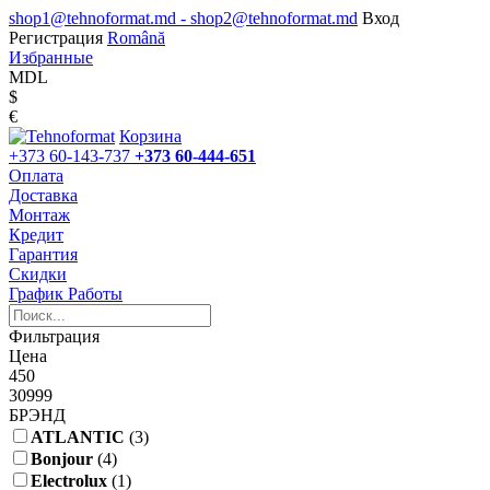
shop1@tehnoformat.md - shop2@tehnoformat.md
Вход
Регистрация
Română
Избранные
MDL
$
€
Корзина
+373 60-143-737
+373 60-444-651
Оплата
Доставка
Монтаж
Кредит
Гарантия
Скидки
График Работы
Фильтрация
Цена
450
30999
БРЭНД
ATLANTIC
(3)
Bonjour
(4)
Electrolux
(1)