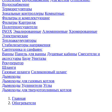
Водоснабжение
Терморегуляторы
Зональные контроллеры
Комнатные
Фильтры и комплектующие
Фильтры
Картридж
Полотенцесушители
INOX
Эмалированные
Алюминиевые
Хромированные
Электрические
Теплоаккумуляторы
Стабилизаторы напряжения
Сантехника и санфаянс
Ванны
Панель для ванны
Душевые кабины
Смесители и
аксессуары
Биде
Унитазы
Рекуператор
Шланги
Газовые шланги
Силиконовый шланг
Дымоходы
Дымоходы для газовых котлов
Дымоходы
Удлинители
Углы
Дымоходы для твердотопливных котлов
Главная
Обогреватели