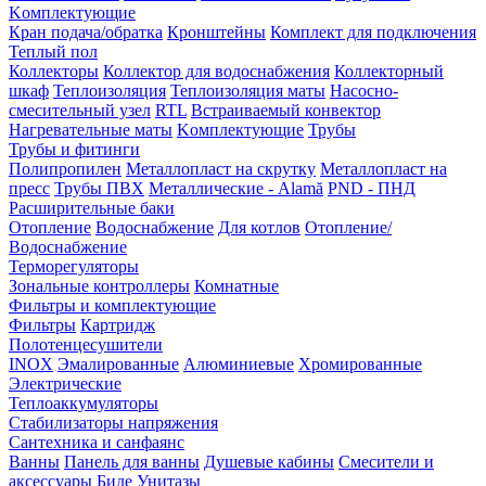
Kомплектующие
Кран подача/обратка
Кронштейны
Комплект для подключения
Теплый пол
Коллекторы
Коллектор для водоснабжения
Коллекторный
шкаф
Теплоизоляция
Теплоизоляция маты
Насосно-
смесительный узел
RTL
Встраиваемый конвектор
Нагревательные маты
Kомплектующие
Трубы
Трубы и фитинги
Полипропилен
Металлопласт на скрутку
Металлопласт на
пресс
Трубы ПВХ
Металлические - Alamă
PND - ПНД
Расширительные баки
Отопление
Водоснабжение
Для котлов
Отопление/
Водоснабжение
Терморегуляторы
Зональные контроллеры
Комнатные
Фильтры и комплектующие
Фильтры
Картридж
Полотенцесушители
INOX
Эмалированные
Алюминиевые
Хромированные
Электрические
Теплоаккумуляторы
Стабилизаторы напряжения
Сантехника и санфаянс
Ванны
Панель для ванны
Душевые кабины
Смесители и
аксессуары
Биде
Унитазы