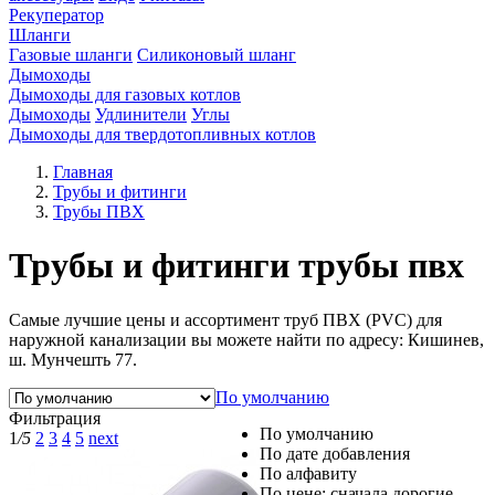
Рекуператор
Шланги
Газовые шланги
Силиконовый шланг
Дымоходы
Дымоходы для газовых котлов
Дымоходы
Удлинители
Углы
Дымоходы для твердотопливных котлов
Главная
Трубы и фитинги
Трубы ПВХ
Трубы и фитинги трубы пвх
Самые лучшие цены и ассортимент труб ПВХ (PVC) для
наружной канализации вы можете найти по адресу: Кишинев,
ш. Мунчешть 77.
По умолчанию
Фильтрация
По умолчанию
1
/5
2
3
4
5
next
По дате добавления
По алфавиту
По цене: сначала дорогие