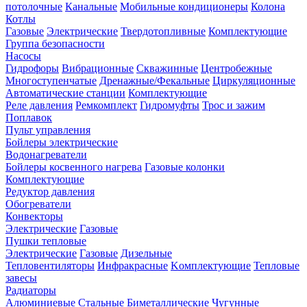
потолочные
Канальные
Мобильные кондиционеры
Колона
Котлы
Газовые
Электрические
Твердотопливные
Комплектующие
Группа безопасности
Насосы
Гидрофоры
Вибрационные
Скважинные
Центробежные
Многоступенчатые
Дренажные/Фекальные
Циркуляционные
Автоматические станции
Комплектующие
Реле давления
Ремкомплект
Гидромуфты
Трос и зажим
Поплавок
Пульт управления
Бойлеры электрические
Водонагреватели
Бойлеры косвенного нагрева
Газовые колонки
Комплектующие
Редуктор давления
Обогреватели
Конвекторы
Электрические
Газовые
Пушки тепловые
Электрические
Газовые
Дизельные
Тепловентиляторы
Инфракрасные
Kомплектующие
Тепловые
завесы
Радиаторы
Алюминиевые
Стальные
Биметаллические
Чугунные