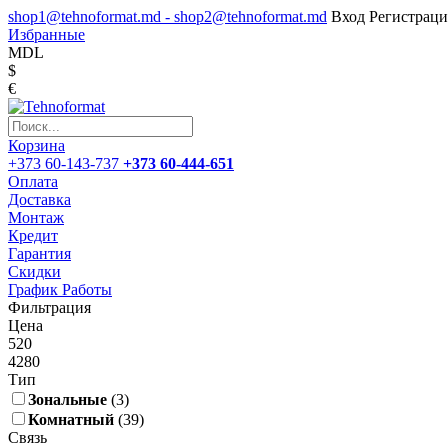
shop1@tehnoformat.md - shop2@tehnoformat.md
Вход
Регистраци
Избранные
MDL
$
€
Корзина
+373 60-143-737
+373 60-444-651
Оплата
Доставка
Монтаж
Кредит
Гарантия
Скидки
График Работы
Фильтрация
Цена
520
4280
Тип
Зональные
(3)
Комнатный
(39)
Связь