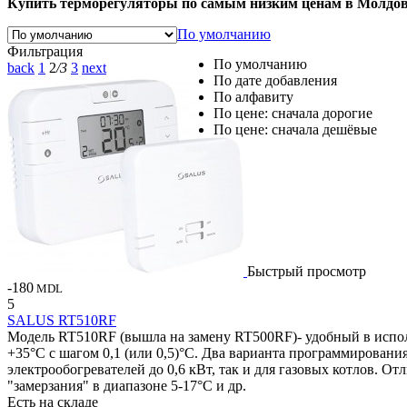
​Купить терморегуляторы по самым низким ценам в Молдо
По умолчанию
Фильтрация
По умолчанию
back
1
2
/3
3
next
По дате добавления
По алфавиту
По цене: сначала дорогие
По цене: сначала дешёвые
Быстрый просмотр
-180
MDL
5
SALUS RT510RF
Модель RT510RF (вышла на замену RT500RF)- удобный в исполь
+35°C с шагом 0,1 (или 0,5)°C. Два варианта программирования:
электрообогревателей до 0,6 кВт, так и для газовых котлов. 
"замерзания" в диапазоне 5-17°C и др.
Есть на складе