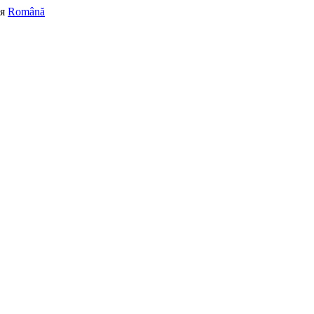
я
Română