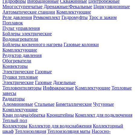
Гидрофоры
Вибрационные
Скважинные
Центробежные
Многоступенчатые
Дренажные/Фекальные
Циркуляционные
Автоматические станции
Комплектующие
Реле давления
Ремкомплект
Гидромуфты
Трос и зажим
Поплавок
Пульт управления
Бойлеры электрические
Водонагреватели
Бойлеры косвенного нагрева
Газовые колонки
Комплектующие
Редуктор давления
Обогреватели
Конвекторы
Электрические
Газовые
Пушки тепловые
Электрические
Газовые
Дизельные
Тепловентиляторы
Инфракрасные
Kомплектующие
Тепловые
завесы
Радиаторы
Алюминиевые
Стальные
Биметаллические
Чугунные
Kомплектующие
Кран подача/обратка
Кронштейны
Комплект для подключения
Теплый пол
Коллекторы
Коллектор для водоснабжения
Коллекторный
шкаф
Теплоизоляция
Теплоизоляция маты
Насосно-