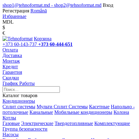
shop1@tehnoformat.md - shop2@tehnoformat.md
Вход
Регистрация
Română
Избранные
MDL
$
€
Корзина
+373 60-143-737
+373 60-444-651
Оплата
Доставка
Монтаж
Кредит
Гарантия
Скидки
График Работы
Каталог товаров
Кондиционеры
Сплит системы
Мульти Сплит Системы
Касетные
Напольно -
потолочные
Канальные
Мобильные кондиционеры
Колона
Котлы
Газовые
Электрические
Твердотопливные
Комплектующие
Группа безопасности
Насосы