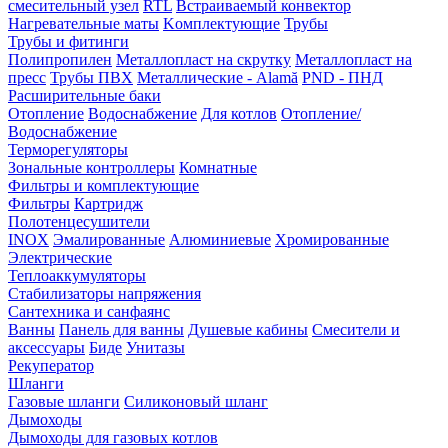
смесительный узел
RTL
Встраиваемый конвектор
Нагревательные маты
Kомплектующие
Трубы
Трубы и фитинги
Полипропилен
Металлопласт на скрутку
Металлопласт на
пресс
Трубы ПВХ
Металлические - Alamă
PND - ПНД
Расширительные баки
Отопление
Водоснабжение
Для котлов
Отопление/
Водоснабжение
Терморегуляторы
Зональные контроллеры
Комнатные
Фильтры и комплектующие
Фильтры
Картридж
Полотенцесушители
INOX
Эмалированные
Алюминиевые
Хромированные
Электрические
Теплоаккумуляторы
Стабилизаторы напряжения
Сантехника и санфаянс
Ванны
Панель для ванны
Душевые кабины
Смесители и
аксессуары
Биде
Унитазы
Рекуператор
Шланги
Газовые шланги
Силиконовый шланг
Дымоходы
Дымоходы для газовых котлов