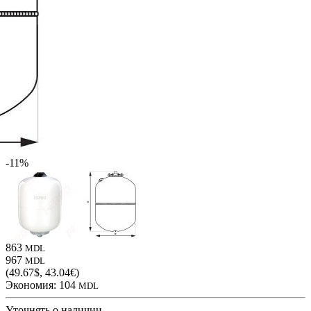
-11%
863
MDL
967
MDL
(49.67$, 43.04€)
Экономия:
104
MDL
Уточнять о наличии