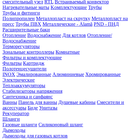
смесительный узел
RTL
Встраиваемый конвектор
Нагревательные маты
Kомплектующие
Трубы
Трубы и фитинги
Полипропилен
Металлопласт на скрутку
Металлопласт на
пресс
Трубы ПВХ
Металлические - Alamă
PND - ПНД
Расширительные баки
Отопление
Водоснабжение
Для котлов
Отопление/
Водоснабжение
Терморегуляторы
Зональные контроллеры
Комнатные
Фильтры и комплектующие
Фильтры
Картридж
Полотенцесушители
INOX
Эмалированные
Алюминиевые
Хромированные
Электрические
Теплоаккумуляторы
Стабилизаторы напряжения
Сантехника и санфаянс
Ванны
Панель для ванны
Душевые кабины
Смесители и
аксессуары
Биде
Унитазы
Рекуператор
Шланги
Газовые шланги
Силиконовый шланг
Дымоходы
Дымоходы для газовых котлов