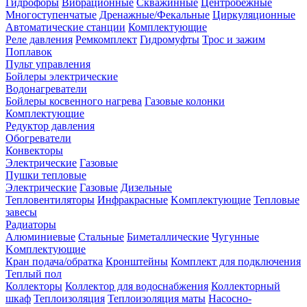
Гидрофоры
Вибрационные
Скважинные
Центробежные
Многоступенчатые
Дренажные/Фекальные
Циркуляционные
Автоматические станции
Комплектующие
Реле давления
Ремкомплект
Гидромуфты
Трос и зажим
Поплавок
Пульт управления
Бойлеры электрические
Водонагреватели
Бойлеры косвенного нагрева
Газовые колонки
Комплектующие
Редуктор давления
Обогреватели
Конвекторы
Электрические
Газовые
Пушки тепловые
Электрические
Газовые
Дизельные
Тепловентиляторы
Инфракрасные
Kомплектующие
Тепловые
завесы
Радиаторы
Алюминиевые
Стальные
Биметаллические
Чугунные
Kомплектующие
Кран подача/обратка
Кронштейны
Комплект для подключения
Теплый пол
Коллекторы
Коллектор для водоснабжения
Коллекторный
шкаф
Теплоизоляция
Теплоизоляция маты
Насосно-