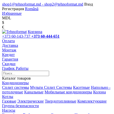
shop1@tehnoformat.md - shop2@tehnoformat.md
Вход
Регистрация
Română
Избранные
MDL
$
€
Корзина
+373 60-143-737
+373 60-444-651
Оплата
Доставка
Монтаж
Кредит
Гарантия
Скидки
График Работы
Каталог товаров
Кондиционеры
Сплит системы
Мульти Сплит Системы
Касетные
Напольно -
потолочные
Канальные
Мобильные кондиционеры
Колона
Котлы
Газовые
Электрические
Твердотопливные
Комплектующие
Группа безопасности
Насосы