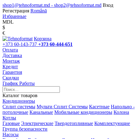
shop1@tehnoformat.md - shop2@tehnoformat.md
Вход
Регистрация
Română
Избранные
MDL
$
€
Корзина
+373 60-143-737
+373 60-444-651
Оплата
Доставка
Монтаж
Кредит
Гарантия
Скидки
График Работы
Каталог товаров
Кондиционеры
Сплит системы
Мульти Сплит Системы
Касетные
Напольно -
потолочные
Канальные
Мобильные кондиционеры
Колона
Котлы
Газовые
Электрические
Твердотопливные
Комплектующие
Группа безопасности
Насосы