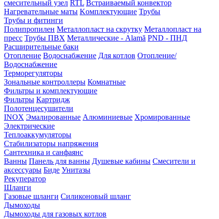
смесительный узел
RTL
Встраиваемый конвектор
Нагревательные маты
Kомплектующие
Трубы
Трубы и фитинги
Полипропилен
Металлопласт на скрутку
Металлопласт на
пресс
Трубы ПВХ
Металлические - Alamă
PND - ПНД
Расширительные баки
Отопление
Водоснабжение
Для котлов
Отопление/
Водоснабжение
Терморегуляторы
Зональные контроллеры
Комнатные
Фильтры и комплектующие
Фильтры
Картридж
Полотенцесушители
INOX
Эмалированные
Алюминиевые
Хромированные
Электрические
Теплоаккумуляторы
Стабилизаторы напряжения
Сантехника и санфаянс
Ванны
Панель для ванны
Душевые кабины
Смесители и
аксессуары
Биде
Унитазы
Рекуператор
Шланги
Газовые шланги
Силиконовый шланг
Дымоходы
Дымоходы для газовых котлов