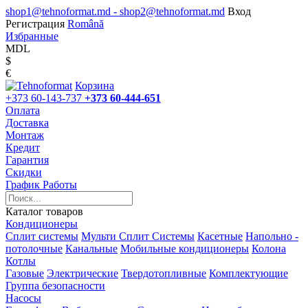
shop1@tehnoformat.md - shop2@tehnoformat.md
Вход
Регистрация
Română
Избранные
MDL
$
€
Корзина
+373 60-143-737
+373 60-444-651
Оплата
Доставка
Монтаж
Кредит
Гарантия
Скидки
График Работы
Каталог товаров
Кондиционеры
Сплит системы
Мульти Сплит Системы
Касетные
Напольно -
потолочные
Канальные
Мобильные кондиционеры
Колона
Котлы
Газовые
Электрические
Твердотопливные
Комплектующие
Группа безопасности
Насосы