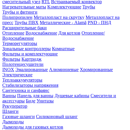
смесительный узел
RTL
Встраиваемый конвектор
Нагревательные маты
Kомплектующие
Трубы
Трубы и фитинги
Полипропилен
Металлопласт на скрутку
Металлопласт на
пресс
Трубы ПВХ
Металлические - Alamă
PND - ПНД
Расширительные баки
Отопление
Водоснабжение
Для котлов
Отопление/
Водоснабжение
Терморегуляторы
Зональные контроллеры
Комнатные
Фильтры и комплектующие
Фильтры
Картридж
Полотенцесушители
INOX
Эмалированные
Алюминиевые
Хромированные
Электрические
Теплоаккумуляторы
Стабилизаторы напряжения
Сантехника и санфаянс
Ванны
Панель для ванны
Душевые кабины
Смесители и
аксессуары
Биде
Унитазы
Рекуператор
Шланги
Газовые шланги
Силиконовый шланг
Дымоходы
Дымоходы для газовых котлов