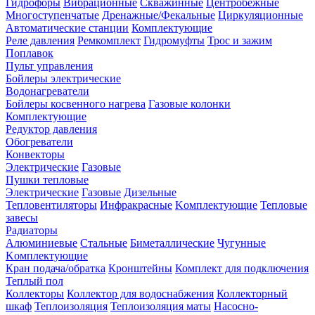
Гидрофоры
Вибрационные
Скважинные
Центробежные
Многоступенчатые
Дренажные/Фекальные
Циркуляционные
Автоматические станции
Комплектующие
Реле давления
Ремкомплект
Гидромуфты
Трос и зажим
Поплавок
Пульт управления
Бойлеры электрические
Водонагреватели
Бойлеры косвенного нагрева
Газовые колонки
Комплектующие
Редуктор давления
Обогреватели
Конвекторы
Электрические
Газовые
Пушки тепловые
Электрические
Газовые
Дизельные
Тепловентиляторы
Инфракрасные
Kомплектующие
Тепловые
завесы
Радиаторы
Алюминиевые
Стальные
Биметаллические
Чугунные
Kомплектующие
Кран подача/обратка
Кронштейны
Комплект для подключения
Теплый пол
Коллекторы
Коллектор для водоснабжения
Коллекторный
шкаф
Теплоизоляция
Теплоизоляция маты
Насосно-