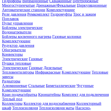
Гидрофоры
Вибрационные
Скважинные
Центробежные
Многоступенчатые
Дренажные/Фекальные
Циркуляционные
Автоматические станции
Комплектующие
Реле давления
Ремкомплект
Гидромуфты
Трос и зажим
Поплавок
Пульт управления
Бойлеры электрические
Водонагреватели
Бойлеры косвенного нагрева
Газовые колонки
Комплектующие
Редуктор давления
Обогреватели
Конвекторы
Электрические
Газовые
Пушки тепловые
Электрические
Газовые
Дизельные
Тепловентиляторы
Инфракрасные
Kомплектующие
Тепловые
завесы
Радиаторы
Алюминиевые
Стальные
Биметаллические
Чугунные
Kомплектующие
Кран подача/обратка
Кронштейны
Комплект для подключения
Теплый пол
Коллекторы
Коллектор для водоснабжения
Коллекторный
шкаф
Теплоизоляция
Теплоизоляция маты
Насосно-