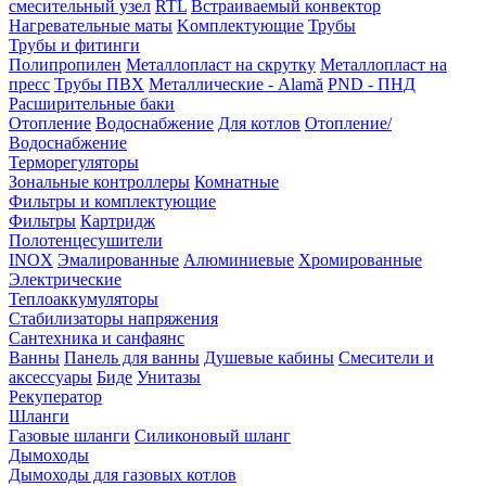
смесительный узел
RTL
Встраиваемый конвектор
Нагревательные маты
Kомплектующие
Трубы
Трубы и фитинги
Полипропилен
Металлопласт на скрутку
Металлопласт на
пресс
Трубы ПВХ
Металлические - Alamă
PND - ПНД
Расширительные баки
Отопление
Водоснабжение
Для котлов
Отопление/
Водоснабжение
Терморегуляторы
Зональные контроллеры
Комнатные
Фильтры и комплектующие
Фильтры
Картридж
Полотенцесушители
INOX
Эмалированные
Алюминиевые
Хромированные
Электрические
Теплоаккумуляторы
Стабилизаторы напряжения
Сантехника и санфаянс
Ванны
Панель для ванны
Душевые кабины
Смесители и
аксессуары
Биде
Унитазы
Рекуператор
Шланги
Газовые шланги
Силиконовый шланг
Дымоходы
Дымоходы для газовых котлов