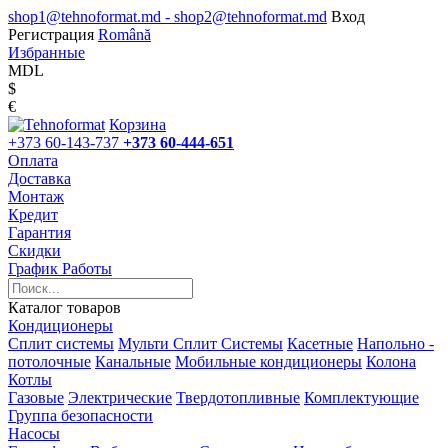
shop1@tehnoformat.md - shop2@tehnoformat.md
Вход
Регистрация
Română
Избранные
MDL
$
€
Корзина
+373 60-143-737
+373 60-444-651
Оплата
Доставка
Монтаж
Кредит
Гарантия
Скидки
График Работы
Каталог товаров
Кондиционеры
Сплит системы
Мульти Сплит Системы
Касетные
Напольно -
потолочные
Канальные
Мобильные кондиционеры
Колона
Котлы
Газовые
Электрические
Твердотопливные
Комплектующие
Группа безопасности
Насосы