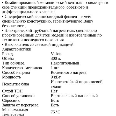
• Комбинированный металлический вентиль – совмещает в
себе функции предохранительного, обратного и
дифференциального клапана;
• Специфический эллипсовидный фланец – имеет
специальную конструкцию, гарантирующую Вашу
безопасность;
• Электрический трубчатый нагреватель, специально
проектированный для этой модели и изготовленный по
технологии последнего поколения
• Выключатель со световой индикацией.
Характеристики
Бренд
Vision
Объём
300
л.
Тип бойлера
Накопительный
Количество змеевиков
1
шт.
Способ нагрева
Косвенного нагрева
Мощность
9
кВт
Износостойкой циркониевой
Покрытие бака
эмали
Сухой ТЭН
Нет
Способ установки
Вертикальный напольный
Сбросник
Есть
Защита от перегрева
Есть
Максимальная
75
°C
температура