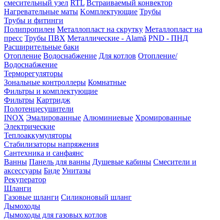
смесительный узел
RTL
Встраиваемый конвектор
Нагревательные маты
Kомплектующие
Трубы
Трубы и фитинги
Полипропилен
Металлопласт на скрутку
Металлопласт на
пресс
Трубы ПВХ
Металлические - Alamă
PND - ПНД
Расширительные баки
Отопление
Водоснабжение
Для котлов
Отопление/
Водоснабжение
Терморегуляторы
Зональные контроллеры
Комнатные
Фильтры и комплектующие
Фильтры
Картридж
Полотенцесушители
INOX
Эмалированные
Алюминиевые
Хромированные
Электрические
Теплоаккумуляторы
Стабилизаторы напряжения
Сантехника и санфаянс
Ванны
Панель для ванны
Душевые кабины
Смесители и
аксессуары
Биде
Унитазы
Рекуператор
Шланги
Газовые шланги
Силиконовый шланг
Дымоходы
Дымоходы для газовых котлов