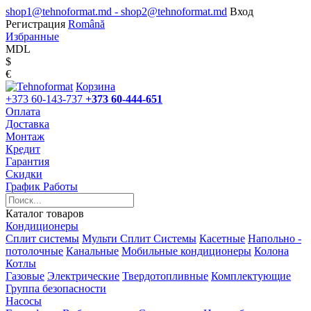
shop1@tehnoformat.md - shop2@tehnoformat.md
Вход
Регистрация
Română
Избранные
MDL
$
€
Корзина
+373 60-143-737
+373 60-444-651
Оплата
Доставка
Монтаж
Кредит
Гарантия
Скидки
График Работы
Каталог товаров
Кондиционеры
Сплит системы
Мульти Сплит Системы
Касетные
Напольно -
потолочные
Канальные
Мобильные кондиционеры
Колона
Котлы
Газовые
Электрические
Твердотопливные
Комплектующие
Группа безопасности
Насосы