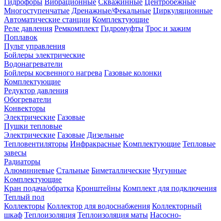
Гидрофоры
Вибрационные
Скважинные
Центробежные
Многоступенчатые
Дренажные/Фекальные
Циркуляционные
Автоматические станции
Комплектующие
Реле давления
Ремкомплект
Гидромуфты
Трос и зажим
Поплавок
Пульт управления
Бойлеры электрические
Водонагреватели
Бойлеры косвенного нагрева
Газовые колонки
Комплектующие
Редуктор давления
Обогреватели
Конвекторы
Электрические
Газовые
Пушки тепловые
Электрические
Газовые
Дизельные
Тепловентиляторы
Инфракрасные
Kомплектующие
Тепловые
завесы
Радиаторы
Алюминиевые
Стальные
Биметаллические
Чугунные
Kомплектующие
Кран подача/обратка
Кронштейны
Комплект для подключения
Теплый пол
Коллекторы
Коллектор для водоснабжения
Коллекторный
шкаф
Теплоизоляция
Теплоизоляция маты
Насосно-