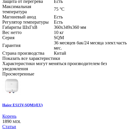
Защита от перегрева
Есть
Максимальная
75
°C
температура
Магниевый анод
Есть
Регулятор температуры
Есть
Габариты ШхГхВ
360x349x360
мм
Вес нетто
10
кг
Серия
SQM
36 месяцев бак/24 месяца элект.часть
Гарантия
мес.
Страна производства
Китай
Показать все характеристики
Характеристики могут меняться производителем без
уведомления
Просмотренные
Haier ES15V-SQM1(EU)
Корень
1890
MDL
Статьи