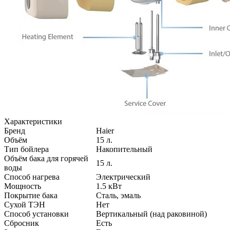
Характеристики
Бренд
Haier
Объём
15
л.
Тип бойлера
Накопительный
Объём бака для горячей
15
л.
воды
Способ нагрева
Электрический
Мощность
1.5
кВт
Покрытие бака
Cталь, эмаль
Сухой ТЭН
Нет
Способ установки
Вертикальный (над раковиной)
Сбросник
Есть