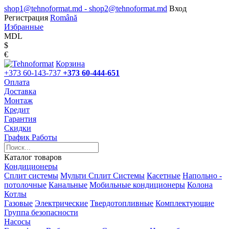
shop1@tehnoformat.md - shop2@tehnoformat.md
Вход
Регистрация
Română
Избранные
MDL
$
€
Корзина
+373 60-143-737
+373 60-444-651
Оплата
Доставка
Монтаж
Кредит
Гарантия
Скидки
График Работы
Каталог товаров
Кондиционеры
Сплит системы
Мульти Сплит Системы
Касетные
Напольно -
потолочные
Канальные
Мобильные кондиционеры
Колона
Котлы
Газовые
Электрические
Твердотопливные
Комплектующие
Группа безопасности
Насосы