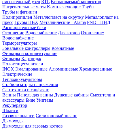
смесительный узел
RTL
Встраиваемый конвектор
Нагревательные маты
Kомплектующие
Трубы
Трубы и фитинги
Полипропилен
Металлопласт на скрутку
Металлопласт на
пресс
Трубы ПВХ
Металлические - Alamă
PND - ПНД
Расширительные баки
Отопление
Водоснабжение
Для котлов
Отопление/
Водоснабжение
Терморегуляторы
Зональные контроллеры
Комнатные
Фильтры и комплектующие
Фильтры
Картридж
Полотенцесушители
INOX
Эмалированные
Алюминиевые
Хромированные
Электрические
Теплоаккумуляторы
Стабилизаторы напряжения
Сантехника и санфаянс
Ванны
Панель для ванны
Душевые кабины
Смесители и
аксессуары
Биде
Унитазы
Рекуператор
Шланги
Газовые шланги
Силиконовый шланг
Дымоходы
Дымоходы для газовых котлов