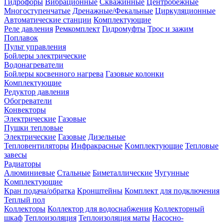
Гидрофоры
Вибрационные
Скважинные
Центробежные
Многоступенчатые
Дренажные/Фекальные
Циркуляционные
Автоматические станции
Комплектующие
Реле давления
Ремкомплект
Гидромуфты
Трос и зажим
Поплавок
Пульт управления
Бойлеры электрические
Водонагреватели
Бойлеры косвенного нагрева
Газовые колонки
Комплектующие
Редуктор давления
Обогреватели
Конвекторы
Электрические
Газовые
Пушки тепловые
Электрические
Газовые
Дизельные
Тепловентиляторы
Инфракрасные
Kомплектующие
Тепловые
завесы
Радиаторы
Алюминиевые
Стальные
Биметаллические
Чугунные
Kомплектующие
Кран подача/обратка
Кронштейны
Комплект для подключения
Теплый пол
Коллекторы
Коллектор для водоснабжения
Коллекторный
шкаф
Теплоизоляция
Теплоизоляция маты
Насосно-