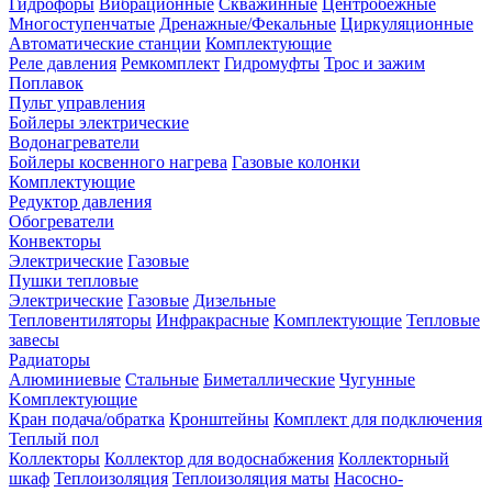
Гидрофоры
Вибрационные
Скважинные
Центробежные
Многоступенчатые
Дренажные/Фекальные
Циркуляционные
Автоматические станции
Комплектующие
Реле давления
Ремкомплект
Гидромуфты
Трос и зажим
Поплавок
Пульт управления
Бойлеры электрические
Водонагреватели
Бойлеры косвенного нагрева
Газовые колонки
Комплектующие
Редуктор давления
Обогреватели
Конвекторы
Электрические
Газовые
Пушки тепловые
Электрические
Газовые
Дизельные
Тепловентиляторы
Инфракрасные
Kомплектующие
Тепловые
завесы
Радиаторы
Алюминиевые
Стальные
Биметаллические
Чугунные
Kомплектующие
Кран подача/обратка
Кронштейны
Комплект для подключения
Теплый пол
Коллекторы
Коллектор для водоснабжения
Коллекторный
шкаф
Теплоизоляция
Теплоизоляция маты
Насосно-