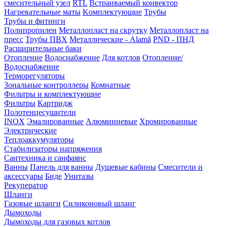
смесительный узел
RTL
Встраиваемый конвектор
Нагревательные маты
Kомплектующие
Трубы
Трубы и фитинги
Полипропилен
Металлопласт на скрутку
Металлопласт на
пресс
Трубы ПВХ
Металлические - Alamă
PND - ПНД
Расширительные баки
Отопление
Водоснабжение
Для котлов
Отопление/
Водоснабжение
Терморегуляторы
Зональные контроллеры
Комнатные
Фильтры и комплектующие
Фильтры
Картридж
Полотенцесушители
INOX
Эмалированные
Алюминиевые
Хромированные
Электрические
Теплоаккумуляторы
Стабилизаторы напряжения
Сантехника и санфаянс
Ванны
Панель для ванны
Душевые кабины
Смесители и
аксессуары
Биде
Унитазы
Рекуператор
Шланги
Газовые шланги
Силиконовый шланг
Дымоходы
Дымоходы для газовых котлов