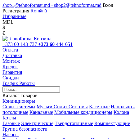
shop1@tehnoformat.md - shop2@tehnoformat.md
Вход
Регистрация
Română
Избранные
MDL
$
€
Корзина
+373 60-143-737
+373 60-444-651
Оплата
Доставка
Монтаж
Кредит
Гарантия
Скидки
График Работы
Каталог товаров
Кондиционеры
Сплит системы
Мульти Сплит Системы
Касетные
Напольно -
потолочные
Канальные
Мобильные кондиционеры
Колона
Котлы
Газовые
Электрические
Твердотопливные
Комплектующие
Группа безопасности
Насосы