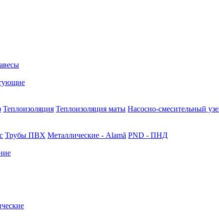
авесы
тующие
ф
Теплоизоляция
Теплоизоляция маты
Насосно-смесительный узе
с
Трубы ПВХ
Металлические - Alamă
PND - ПНД
ние
ические