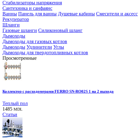
Стабилизаторы напряжения
Сантехника и санфаянс
Ванны
Панель для ванны
Душевые кабины
Смесители и аксес
Рекуператор
Шланги
Газовые шланги
Силиконовый шланг
Дымоходы
Дымоходы для газовых котлов
Дымоходы
Удлинители
Углы
Дымоходы для твердотопливных котлов
Просмотренные
Коллектор с расходомерами FERRO SN-RO02S 1 на 2 выхода
Теплый пол
1485
MDL
Статьи