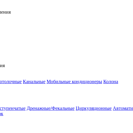
ления
ния
потолочные
Канальные
Мобильные кондиционеры
Колона
ступенчатые
Дренажные/Фекальные
Циркуляционные
Автомати
ок