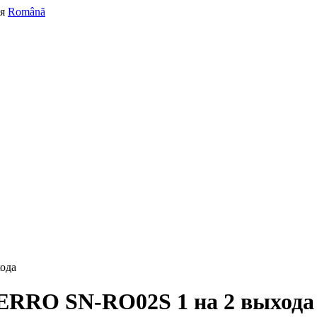
я
Română
ода
FERRO SN-RO02S 1 на 2 выхода