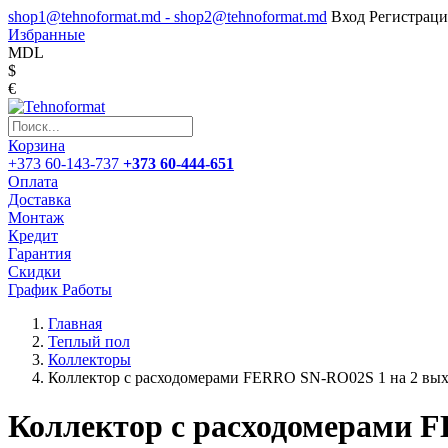
shop1@tehnoformat.md - shop2@tehnoformat.md
Вход
Регистраци
Избранные
MDL
$
€
Корзина
+373 60-143-737
+373 60-444-651
Оплата
Доставка
Монтаж
Кредит
Гарантия
Скидки
График Работы
Главная
Теплый пол
Коллекторы
Коллектор с расходомерами FERRO SN-RO02S 1 на 2 вых
Коллектор с расходомерами 