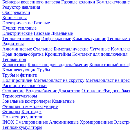
Бойлеры косвенного нагрева
Газовые колонки
Комплектующие
Редуктор давления
Обогреватели
Конвекторы
Электрические
Газовые
Пушки тепловые
Электрические
Газовые
Дизельные
Тепловентиляторы
Инфракрасные
Kомплектующие
Тепловые з
Радиаторы
Алюминиевые
Стальные
Биметаллические
Чугунные
Kомплек
Кран подача/обратка
Кронштейны
Комплект для подключения
Теплый пол
Коллекторы
Коллектор для водоснабжения
Коллекторный шка
Kомплектующие
Трубы
Трубы и фитинги
Полипропилен
Металлопласт на скрутку
Металлопласт на прес
Расширительные баки
Отопление
Водоснабжение
Для котлов
Отопление/Водоснабже
Терморегуляторы
Зональные контроллеры
Комнатные
Фильтры и комплектующие
Фильтры
Картридж
Полотенцесушители
INOX
Эмалированные
Алюминиевые
Хромированные
Электр
Теплоаккумуляторы