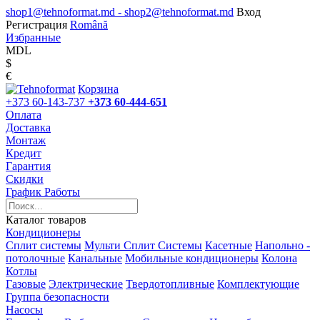
shop1@tehnoformat.md - shop2@tehnoformat.md
Вход
Регистрация
Română
Избранные
MDL
$
€
Корзина
+373 60-143-737
+373 60-444-651
Оплата
Доставка
Монтаж
Кредит
Гарантия
Скидки
График Работы
Каталог товаров
Кондиционеры
Сплит системы
Мульти Сплит Системы
Касетные
Напольно -
потолочные
Канальные
Мобильные кондиционеры
Колона
Котлы
Газовые
Электрические
Твердотопливные
Комплектующие
Группа безопасности
Насосы