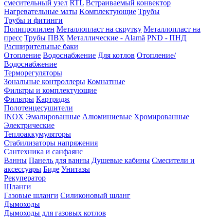
смесительный узел
RTL
Встраиваемый конвектор
Нагревательные маты
Kомплектующие
Трубы
Трубы и фитинги
Полипропилен
Металлопласт на скрутку
Металлопласт на
пресс
Трубы ПВХ
Металлические - Alamă
PND - ПНД
Расширительные баки
Отопление
Водоснабжение
Для котлов
Отопление/
Водоснабжение
Терморегуляторы
Зональные контроллеры
Комнатные
Фильтры и комплектующие
Фильтры
Картридж
Полотенцесушители
INOX
Эмалированные
Алюминиевые
Хромированные
Электрические
Теплоаккумуляторы
Стабилизаторы напряжения
Сантехника и санфаянс
Ванны
Панель для ванны
Душевые кабины
Смесители и
аксессуары
Биде
Унитазы
Рекуператор
Шланги
Газовые шланги
Силиконовый шланг
Дымоходы
Дымоходы для газовых котлов