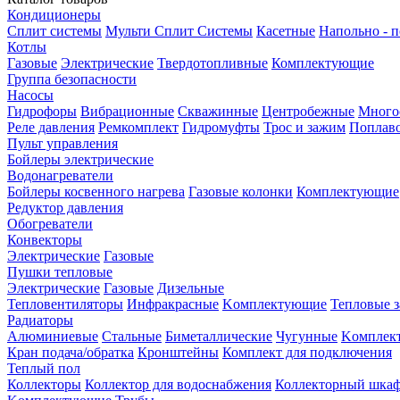
Кондиционеры
Сплит системы
Мульти Сплит Системы
Касетные
Напольно - 
Котлы
Газовые
Электрические
Твердотопливные
Комплектующие
Группа безопасности
Насосы
Гидрофоры
Вибрационные
Скважинные
Центробежные
Много
Реле давления
Ремкомплект
Гидромуфты
Трос и зажим
Поплав
Пульт управления
Бойлеры электрические
Водонагреватели
Бойлеры косвенного нагрева
Газовые колонки
Комплектующие
Редуктор давления
Обогреватели
Конвекторы
Электрические
Газовые
Пушки тепловые
Электрические
Газовые
Дизельные
Тепловентиляторы
Инфракрасные
Kомплектующие
Тепловые з
Радиаторы
Алюминиевые
Стальные
Биметаллические
Чугунные
Kомплек
Кран подача/обратка
Кронштейны
Комплект для подключения
Теплый пол
Коллекторы
Коллектор для водоснабжения
Коллекторный шка