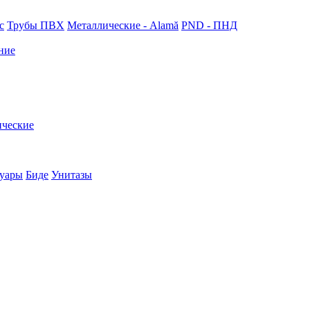
с
Трубы ПВХ
Металлические - Alamă
PND - ПНД
ние
ические
суары
Биде
Унитазы