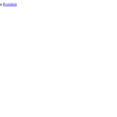
я
Română