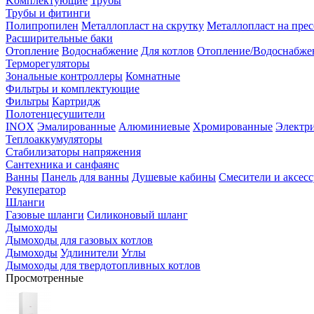
Kомплектующие
Трубы
Трубы и фитинги
Полипропилен
Металлопласт на скрутку
Металлопласт на прес
Расширительные баки
Отопление
Водоснабжение
Для котлов
Отопление/Водоснабже
Терморегуляторы
Зональные контроллеры
Комнатные
Фильтры и комплектующие
Фильтры
Картридж
Полотенцесушители
INOX
Эмалированные
Алюминиевые
Хромированные
Электр
Теплоаккумуляторы
Стабилизаторы напряжения
Сантехника и санфаянс
Ванны
Панель для ванны
Душевые кабины
Смесители и аксес
Рекуператор
Шланги
Газовые шланги
Силиконовый шланг
Дымоходы
Дымоходы для газовых котлов
Дымоходы
Удлинители
Углы
Дымоходы для твердотопливных котлов
Просмотренные