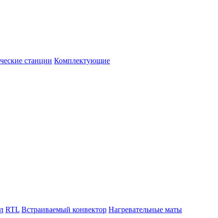
ческие станции
Комплектующие
л
RTL
Встраиваемый конвектор
Нагревательные маты