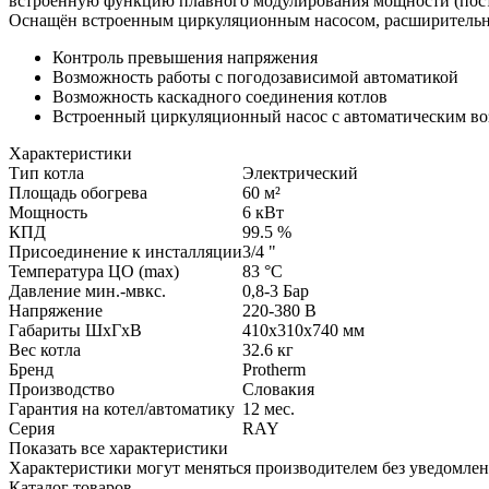
встроенную функцию плавного модулирования мощности (постеп
Оснащён встроенным циркуляционным насосом, расширительны
Контроль превышения напряжения
Возможность работы с погодозависимой автоматикой
Возможность каскадного соединения котлов
Встроенный циркуляционный насос с автоматическим во
Характеристики
Тип котла
Электрический
Площадь обогрева
60
м²
Мощность
6
кВт
КПД
99.5
%
Присоединение к инсталляции
3/4
"
Температура ЦO (max)
83
°C
Давление мин.-мвкс.
0,8-3
Бар
Напряжение
220-380
В
Габариты ШхГхВ
410х310х740
мм
Вес котла
32.6
кг
Бренд
Protherm
Производство
Словакия
Гарантия на котел/автоматику
12
мес.
Серия
RAY
Показать все характеристики
Характеристики могут меняться производителем без уведомле
Каталог товаров