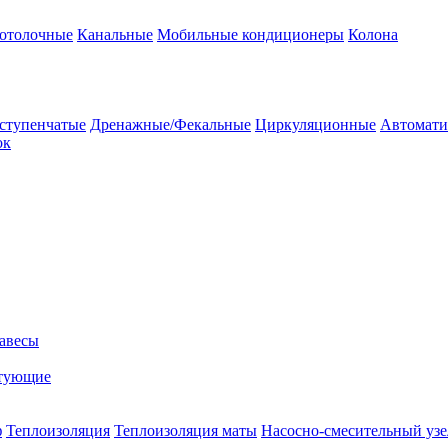
потолочные
Канальные
Мобильные кондиционеры
Колона
ступенчатые
Дренажные/Фекальные
Циркуляционные
Автомати
ок
авесы
тующие
ф
Теплоизоляция
Теплоизоляция маты
Насосно-смесительный узе