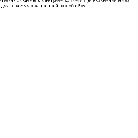
ельных скачков в электрической сети при включении котла.
здуха и коммуникационной шиной eBus.