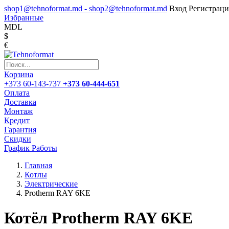
shop1@tehnoformat.md - shop2@tehnoformat.md
Вход
Регистраци
Избранные
MDL
$
€
Корзина
+373 60-143-737
+373 60-444-651
Оплата
Доставка
Монтаж
Кредит
Гарантия
Скидки
График Работы
Главная
Котлы
Электрические
Protherm RAY 6KE
Котёл Protherm RAY 6KE