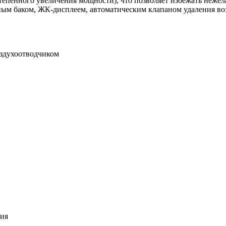
енного увеличения мощности), что позволяет избежать нежелат
м баком, ЖК-дисплеем, автоматическим клапаном удаления во
здухоотводчиком
ния