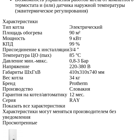
термостата и (или) датчика наружной температуры
(эквитермическое регулирования)
Характеристики
Тип котла
Электрический
Площадь обогрева
90
м²
Мощность
9
кВт
КПД
99
%
Присоединение к инсталляции
3/4
"
Температура ЦO (max)
85
°C
Давление мин.-мвкс.
0,8-3
Бар
Напряжение
220-380
В
Габариты ШхГхВ
410х310х740
мм
Вес котла
34
кг
Бренд
Protherm
Производство
Словакия
Гарантия на котел/автоматику
12
мес.
Серия
RAY
Показать все характеристики
Характеристики могут меняться производителем без
уведомления
Просмотренные