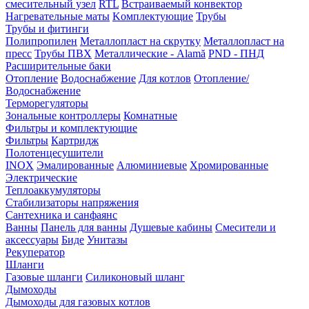
смесительный узел
RTL
Встраиваемый конвектор
Нагревательные маты
Kомплектующие
Трубы
Трубы и фитинги
Полипропилен
Металлопласт на скрутку
Металлопласт на
пресс
Трубы ПВХ
Металлические - Alamă
PND - ПНД
Расширительные баки
Отопление
Водоснабжение
Для котлов
Отопление/
Водоснабжение
Терморегуляторы
Зональные контроллеры
Комнатные
Фильтры и комплектующие
Фильтры
Картридж
Полотенцесушители
INOX
Эмалированные
Алюминиевые
Хромированные
Электрические
Теплоаккумуляторы
Стабилизаторы напряжения
Сантехника и санфаянс
Ванны
Панель для ванны
Душевые кабины
Смесители и
аксессуары
Биде
Унитазы
Рекуператор
Шланги
Газовые шланги
Силиконовый шланг
Дымоходы
Дымоходы для газовых котлов