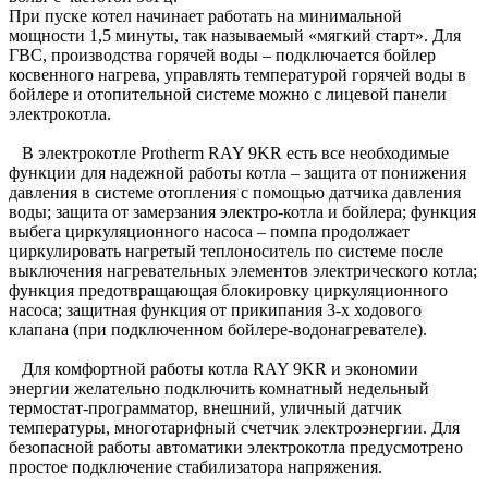
При пуске котел начинает работать на минимальной
мощности 1,5 минуты, так называемый «мягкий старт». Для
ГВС, производства горячей воды – подключается бойлер
косвенного нагрева, управлять температурой горячей воды в
бойлере и отопительной системе можно с лицевой панели
электрокотла.
В электрокотле Protherm RAY 9KR есть все необходимые
функции для надежной работы котла – защита от понижения
давления в системе отопления с помощью датчика давления
воды; защита от замерзания электро-котла и бойлера; функция
выбега циркуляционного насоса – помпа продолжает
циркулировать нагретый теплоноситель по системе после
выключения нагревательных элементов электрического котла;
функция предотвращающая блокировку циркуляционного
насоса; защитная функция от прикипания 3-х ходового
клапана (при подключенном бойлере-водонагревателе).
Для комфортной работы котла RAY 9KR и экономии
энергии желательно подключить комнатный недельный
термостат-программатор, внешний, уличный датчик
температуры, многотарифный счетчик электроэнергии. Для
безопасной работы автоматики электрокотла предусмотрено
простое подключение стабилизатора напряжения.