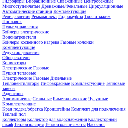
Гидрофоры
Вибрационные
Скважинные
Центробежные
Многоступенчатые
Дренажные/Фекальные
Циркуляционные
Автоматические станции
Комплектующие
Реле давления
Ремкомплект
Гидромуфты
Трос и зажим
Поплавок
Пульт управления
Бойлеры электрические
Водонагреватели
Бойлеры косвенного нагрева
Газовые колонки
Комплектующие
Редуктор давления
Обогреватели
Конвекторы
Электрические
Газовые
Пушки тепловые
Электрические
Газовые
Дизельные
Тепловентиляторы
Инфракрасные
Kомплектующие
Тепловые
завесы
Радиаторы
Алюминиевые
Стальные
Биметаллические
Чугунные
Kомплектующие
Кран подача/обратка
Кронштейны
Комплект для подключения
Теплый пол
Коллекторы
Коллектор для водоснабжения
Коллекторный
шкаф
Теплоизоляция
Теплоизоляция маты
Насосно-