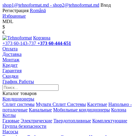
shop1@tehnoformat.md - shop2@tehnoformat.md
Вход
Регистрация
Română
Избранные
MDL
$
€
Корзина
+373 60-143-737
+373 60-444-651
Оплата
Доставка
Монтаж
Кредит
Гарантия
Скидки
График Работы
Каталог товаров
Кондиционеры
Сплит системы
Мульти Сплит Системы
Касетные
Напольно -
потолочные
Канальные
Мобильные кондиционеры
Колона
Котлы
Газовые
Электрические
Твердотопливные
Комплектующие
Группа безопасности
Насосы