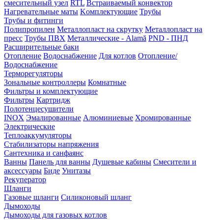
смесительный узел
RTL
Встраиваемый конвектор
Нагревательные маты
Kомплектующие
Трубы
Трубы и фитинги
Полипропилен
Металлопласт на скрутку
Металлопласт на
пресс
Трубы ПВХ
Металлические - Alamă
PND - ПНД
Расширительные баки
Отопление
Водоснабжение
Для котлов
Отопление/
Водоснабжение
Терморегуляторы
Зональные контроллеры
Комнатные
Фильтры и комплектующие
Фильтры
Картридж
Полотенцесушители
INOX
Эмалированные
Алюминиевые
Хромированные
Электрические
Теплоаккумуляторы
Стабилизаторы напряжения
Сантехника и санфаянс
Ванны
Панель для ванны
Душевые кабины
Смесители и
аксессуары
Биде
Унитазы
Рекуператор
Шланги
Газовые шланги
Силиконовый шланг
Дымоходы
Дымоходы для газовых котлов