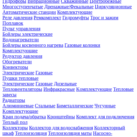
Гидрофоры
Вибрационные
Скважинные
Центробежные
Многоступенчатые
Дренажные/Фекальные
Циркуляционные
Автоматические станции
Комплектующие
Реле давления
Ремкомплект
Гидромуфты
Трос и зажим
Поплавок
Пульт управления
Бойлеры электрические
Водонагреватели
Бойлеры косвенного нагрева
Газовые колонки
Комплектующие
Редуктор давления
Обогреватели
Конвекторы
Электрические
Газовые
Пушки тепловые
Электрические
Газовые
Дизельные
Тепловентиляторы
Инфракрасные
Kомплектующие
Тепловые
завесы
Радиаторы
Алюминиевые
Стальные
Биметаллические
Чугунные
Kомплектующие
Кран подача/обратка
Кронштейны
Комплект для подключения
Теплый пол
Коллекторы
Коллектор для водоснабжения
Коллекторный
шкаф
Теплоизоляция
Теплоизоляция маты
Насосно-