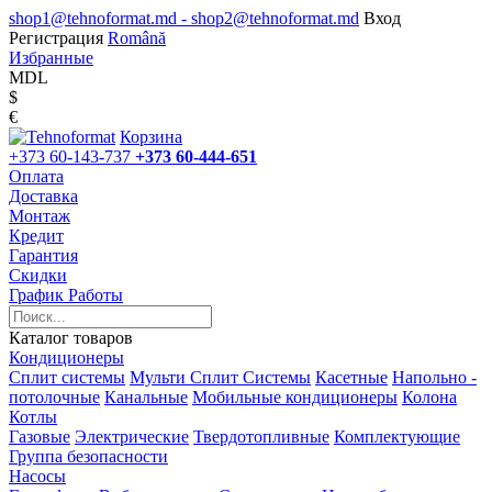
shop1@tehnoformat.md - shop2@tehnoformat.md
Вход
Регистрация
Română
Избранные
MDL
$
€
Корзина
+373 60-143-737
+373 60-444-651
Оплата
Доставка
Монтаж
Кредит
Гарантия
Скидки
График Работы
Каталог товаров
Кондиционеры
Сплит системы
Мульти Сплит Системы
Касетные
Напольно -
потолочные
Канальные
Мобильные кондиционеры
Колона
Котлы
Газовые
Электрические
Твердотопливные
Комплектующие
Группа безопасности
Насосы