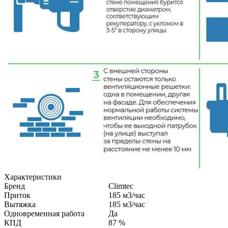
Характеристики
Бренд
Climtec
Приток
185
м3/час
Вытяжка
185
м3/час
Одновременная работа
Да
КПД
87
%