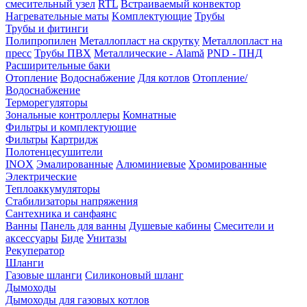
смесительный узел
RTL
Встраиваемый конвектор
Нагревательные маты
Kомплектующие
Трубы
Трубы и фитинги
Полипропилен
Металлопласт на скрутку
Металлопласт на
пресс
Трубы ПВХ
Металлические - Alamă
PND - ПНД
Расширительные баки
Отопление
Водоснабжение
Для котлов
Отопление/
Водоснабжение
Терморегуляторы
Зональные контроллеры
Комнатные
Фильтры и комплектующие
Фильтры
Картридж
Полотенцесушители
INOX
Эмалированные
Алюминиевые
Хромированные
Электрические
Теплоаккумуляторы
Стабилизаторы напряжения
Сантехника и санфаянс
Ванны
Панель для ванны
Душевые кабины
Смесители и
аксессуары
Биде
Унитазы
Рекуператор
Шланги
Газовые шланги
Силиконовый шланг
Дымоходы
Дымоходы для газовых котлов