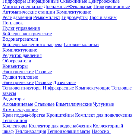
Гидрофоры
Вибрационные
Скважинные
Центробежные
Многоступенчатые
Дренажные/Фекальные
Циркуляционные
Автоматические станции
Комплектующие
Реле давления
Ремкомплект
Гидромуфты
Трос и зажим
Поплавок
Пульт управления
Бойлеры электрические
Водонагреватели
Бойлеры косвенного нагрева
Газовые колонки
Комплектующие
Редуктор давления
Обогреватели
Конвекторы
Электрические
Газовые
Пушки тепловые
Электрические
Газовые
Дизельные
Тепловентиляторы
Инфракрасные
Kомплектующие
Тепловые
завесы
Радиаторы
Алюминиевые
Стальные
Биметаллические
Чугунные
Kомплектующие
Кран подача/обратка
Кронштейны
Комплект для подключения
Теплый пол
Коллекторы
Коллектор для водоснабжения
Коллекторный
шкаф
Теплоизоляция
Теплоизоляция маты
Насосно-