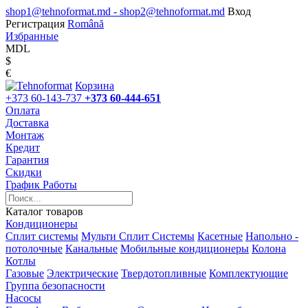
shop1@tehnoformat.md - shop2@tehnoformat.md
Вход
Регистрация
Română
Избранные
MDL
$
€
Корзина
+373 60-143-737
+373 60-444-651
Оплата
Доставка
Монтаж
Кредит
Гарантия
Скидки
График Работы
Каталог товаров
Кондиционеры
Сплит системы
Мульти Сплит Системы
Касетные
Напольно -
потолочные
Канальные
Мобильные кондиционеры
Колона
Котлы
Газовые
Электрические
Твердотопливные
Комплектующие
Группа безопасности
Насосы