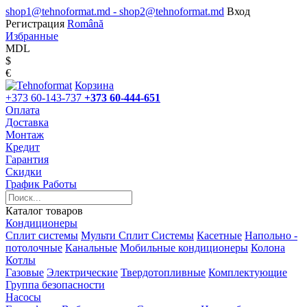
shop1@tehnoformat.md - shop2@tehnoformat.md
Вход
Регистрация
Română
Избранные
MDL
$
€
Корзина
+373 60-143-737
+373 60-444-651
Оплата
Доставка
Монтаж
Кредит
Гарантия
Скидки
График Работы
Каталог товаров
Кондиционеры
Сплит системы
Мульти Сплит Системы
Касетные
Напольно -
потолочные
Канальные
Мобильные кондиционеры
Колона
Котлы
Газовые
Электрические
Твердотопливные
Комплектующие
Группа безопасности
Насосы