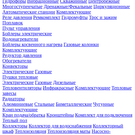
Гидрофоры
Вибрационные
Скважинные
Центробежные
Многоступенчатые
Дренажные/Фекальные
Циркуляционные
Автоматические станции
Комплектующие
Реле давления
Ремкомплект
Гидромуфты
Трос и зажим
Поплавок
Пульт управления
Бойлеры электрические
Водонагреватели
Бойлеры косвенного нагрева
Газовые колонки
Комплектующие
Редуктор давления
Обогреватели
Конвекторы
Электрические
Газовые
Пушки тепловые
Электрические
Газовые
Дизельные
Тепловентиляторы
Инфракрасные
Kомплектующие
Тепловые
завесы
Радиаторы
Алюминиевые
Стальные
Биметаллические
Чугунные
Kомплектующие
Кран подача/обратка
Кронштейны
Комплект для подключения
Теплый пол
Коллекторы
Коллектор для водоснабжения
Коллекторный
шкаф
Теплоизоляция
Теплоизоляция маты
Насосно-