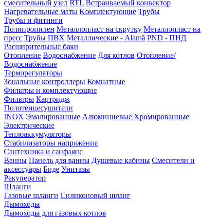
смесительный узел
RTL
Встраиваемый конвектор
Нагревательные маты
Kомплектующие
Трубы
Трубы и фитинги
Полипропилен
Металлопласт на скрутку
Металлопласт на
пресс
Трубы ПВХ
Металлические - Alamă
PND - ПНД
Расширительные баки
Отопление
Водоснабжение
Для котлов
Отопление/
Водоснабжение
Терморегуляторы
Зональные контроллеры
Комнатные
Фильтры и комплектующие
Фильтры
Картридж
Полотенцесушители
INOX
Эмалированные
Алюминиевые
Хромированные
Электрические
Теплоаккумуляторы
Стабилизаторы напряжения
Сантехника и санфаянс
Ванны
Панель для ванны
Душевые кабины
Смесители и
аксессуары
Биде
Унитазы
Рекуператор
Шланги
Газовые шланги
Силиконовый шланг
Дымоходы
Дымоходы для газовых котлов