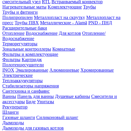
смесительный узел
RTL
Встраиваемый конвектор
Нагревательные маты
Kомплектующие
Трубы
Трубы и фитинги
Полипропилен
Металлопласт на скрутку
Металлопласт на
пресс
Трубы ПВХ
Металлические - Alamă
PND - ПНД
Расширительные баки
Отопление
Водоснабжение
Для котлов
Отопление/
Водоснабжение
Терморегуляторы
Зональные контроллеры
Комнатные
Фильтры и комплектующие
Фильтры
Картридж
Полотенцесушители
INOX
Эмалированные
Алюминиевые
Хромированные
Электрические
Теплоаккумуляторы
Стабилизаторы напряжения
Сантехника и санфаянс
Ванны
Панель для ванны
Душевые кабины
Смесители и
аксессуары
Биде
Унитазы
Рекуператор
Шланги
Газовые шланги
Силиконовый шланг
Дымоходы
Дымоходы для газовых котлов