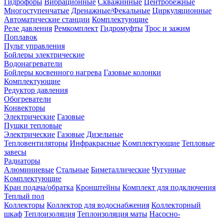
Гидрофоры
Вибрационные
Скважинные
Центробежные
Многоступенчатые
Дренажные/Фекальные
Циркуляционные
Автоматические станции
Комплектующие
Реле давления
Ремкомплект
Гидромуфты
Трос и зажим
Поплавок
Пульт управления
Бойлеры электрические
Водонагреватели
Бойлеры косвенного нагрева
Газовые колонки
Комплектующие
Редуктор давления
Обогреватели
Конвекторы
Электрические
Газовые
Пушки тепловые
Электрические
Газовые
Дизельные
Тепловентиляторы
Инфракрасные
Kомплектующие
Тепловые
завесы
Радиаторы
Алюминиевые
Стальные
Биметаллические
Чугунные
Kомплектующие
Кран подача/обратка
Кронштейны
Комплект для подключения
Теплый пол
Коллекторы
Коллектор для водоснабжения
Коллекторный
шкаф
Теплоизоляция
Теплоизоляция маты
Насосно-