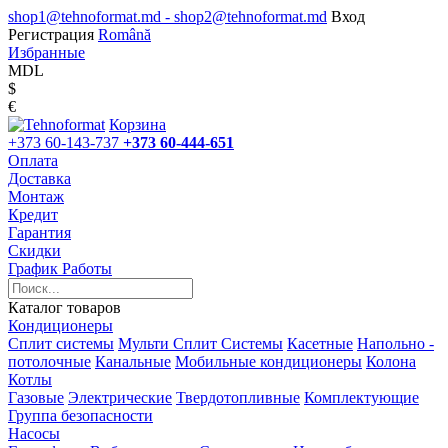
shop1@tehnoformat.md - shop2@tehnoformat.md
Вход
Регистрация
Română
Избранные
MDL
$
€
Корзина
+373 60-143-737
+373 60-444-651
Оплата
Доставка
Монтаж
Кредит
Гарантия
Скидки
График Работы
Каталог товаров
Кондиционеры
Сплит системы
Мульти Сплит Системы
Касетные
Напольно -
потолочные
Канальные
Мобильные кондиционеры
Колона
Котлы
Газовые
Электрические
Твердотопливные
Комплектующие
Группа безопасности
Насосы