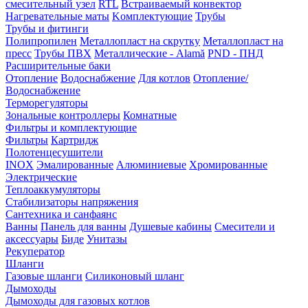
смесительный узел
RTL
Встраиваемый конвектор
Нагревательные маты
Kомплектующие
Трубы
Трубы и фитинги
Полипропилен
Металлопласт на скрутку
Металлопласт на
пресс
Трубы ПВХ
Металлические - Alamă
PND - ПНД
Расширительные баки
Отопление
Водоснабжение
Для котлов
Отопление/
Водоснабжение
Терморегуляторы
Зональные контроллеры
Комнатные
Фильтры и комплектующие
Фильтры
Картридж
Полотенцесушители
INOX
Эмалированные
Алюминиевые
Хромированные
Электрические
Теплоаккумуляторы
Стабилизаторы напряжения
Сантехника и санфаянс
Ванны
Панель для ванны
Душевые кабины
Смесители и
аксессуары
Биде
Унитазы
Рекуператор
Шланги
Газовые шланги
Силиконовый шланг
Дымоходы
Дымоходы для газовых котлов