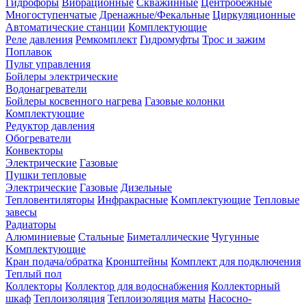
Гидрофоры
Вибрационные
Скважинные
Центробежные
Многоступенчатые
Дренажные/Фекальные
Циркуляционные
Автоматические станции
Комплектующие
Реле давления
Ремкомплект
Гидромуфты
Трос и зажим
Поплавок
Пульт управления
Бойлеры электрические
Водонагреватели
Бойлеры косвенного нагрева
Газовые колонки
Комплектующие
Редуктор давления
Обогреватели
Конвекторы
Электрические
Газовые
Пушки тепловые
Электрические
Газовые
Дизельные
Тепловентиляторы
Инфракрасные
Kомплектующие
Тепловые
завесы
Радиаторы
Алюминиевые
Стальные
Биметаллические
Чугунные
Kомплектующие
Кран подача/обратка
Кронштейны
Комплект для подключения
Теплый пол
Коллекторы
Коллектор для водоснабжения
Коллекторный
шкаф
Теплоизоляция
Теплоизоляция маты
Насосно-