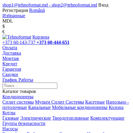
shop1@tehnoformat.md - shop2@tehnoformat.md
Вход
Регистрация
Română
Избранные
MDL
$
€
Корзина
+373 60-143-737
+373 60-444-651
Оплата
Доставка
Монтаж
Кредит
Гарантия
Скидки
График Работы
Каталог товаров
Кондиционеры
Сплит системы
Мульти Сплит Системы
Касетные
Напольно -
потолочные
Канальные
Мобильные кондиционеры
Колона
Котлы
Газовые
Электрические
Твердотопливные
Комплектующие
Группа безопасности
Насосы