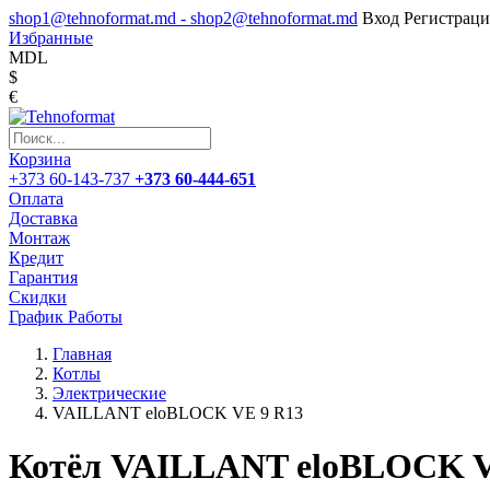
shop1@tehnoformat.md - shop2@tehnoformat.md
Вход
Регистраци
Избранные
MDL
$
€
Корзина
+373 60-143-737
+373 60-444-651
Оплата
Доставка
Монтаж
Кредит
Гарантия
Скидки
График Работы
Главная
Котлы
Электрические
VAILLANT eloBLOCK VE 9 R13
Котёл VAILLANT eloBLOCK V