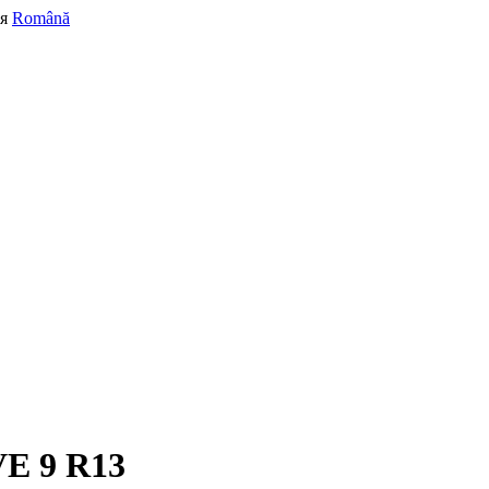
я
Română
E 9 R13