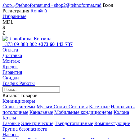
shop1@tehnoformat.md - shop2@tehnoformat.md
Вход
Регистрация
Română
Избранные
MDL
$
€
Корзина
+373 69-888-802
+373 60-143-737
Оплата
Доставка
Монтаж
Кредит
Гарантия
Скидки
График Работы
Каталог товаров
Кондиционеры
Сплит системы
Мульти Сплит Системы
Касетные
Напольно -
потолочные
Канальные
Мобильные кондиционеры
Колона
Котлы
Газовые
Электрические
Твердотопливные
Комплектующие
Группа безопасности
Насосы