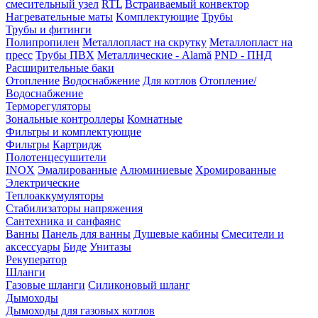
смесительный узел
RTL
Встраиваемый конвектор
Нагревательные маты
Kомплектующие
Трубы
Трубы и фитинги
Полипропилен
Металлопласт на скрутку
Металлопласт на
пресс
Трубы ПВХ
Металлические - Alamă
PND - ПНД
Расширительные баки
Отопление
Водоснабжение
Для котлов
Отопление/
Водоснабжение
Терморегуляторы
Зональные контроллеры
Комнатные
Фильтры и комплектующие
Фильтры
Картридж
Полотенцесушители
INOX
Эмалированные
Алюминиевые
Хромированные
Электрические
Теплоаккумуляторы
Стабилизаторы напряжения
Сантехника и санфаянс
Ванны
Панель для ванны
Душевые кабины
Смесители и
аксессуары
Биде
Унитазы
Рекуператор
Шланги
Газовые шланги
Силиконовый шланг
Дымоходы
Дымоходы для газовых котлов