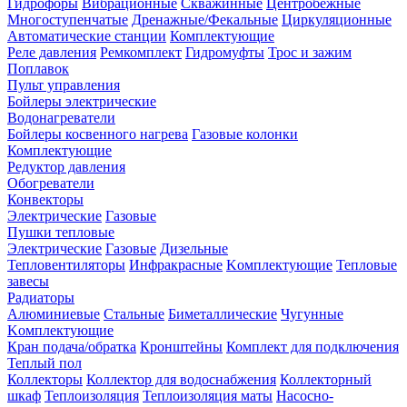
Гидрофоры
Вибрационные
Скважинные
Центробежные
Многоступенчатые
Дренажные/Фекальные
Циркуляционные
Автоматические станции
Комплектующие
Реле давления
Ремкомплект
Гидромуфты
Трос и зажим
Поплавок
Пульт управления
Бойлеры электрические
Водонагреватели
Бойлеры косвенного нагрева
Газовые колонки
Комплектующие
Редуктор давления
Обогреватели
Конвекторы
Электрические
Газовые
Пушки тепловые
Электрические
Газовые
Дизельные
Тепловентиляторы
Инфракрасные
Kомплектующие
Тепловые
завесы
Радиаторы
Алюминиевые
Стальные
Биметаллические
Чугунные
Kомплектующие
Кран подача/обратка
Кронштейны
Комплект для подключения
Теплый пол
Коллекторы
Коллектор для водоснабжения
Коллекторный
шкаф
Теплоизоляция
Теплоизоляция маты
Насосно-